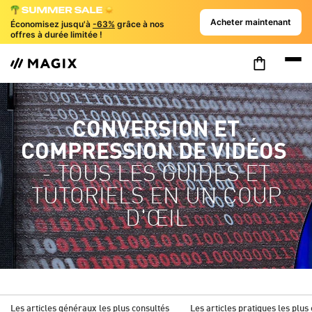
Acheter maintenant
Économisez jusqu'à
-63%
grâce à nos
offres à durée limitée !
CONVERSION ET
COMPRESSION DE VIDÉOS
- TOUS LES GUIDES ET
TUTORIELS EN UN COUP
D'ŒIL
Les articles généraux les plus consultés
Les articles pratiques les plus