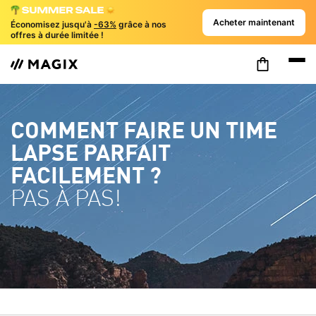
Acheter maintenant
Économisez jusqu'à
-63%
grâce à nos
offres à durée limitée !
COMMENT FAIRE UN TIME
LAPSE PARFAIT
FACILEMENT ?
PAS À PAS!