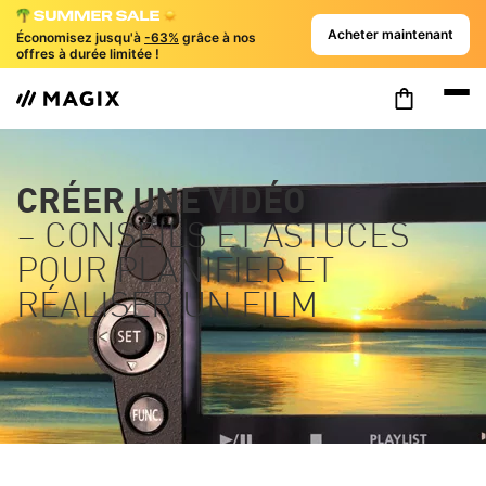
Acheter maintenant
Économisez jusqu'à
-63%
grâce à nos
offres à durée limitée !
CRÉER UNE VIDÉO
– CONSEILS ET ASTUCES
POUR PLANIFIER ET
RÉALISER UN FILM