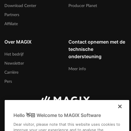
Download Center
Producer Planet
Partners
Affiliate
Over MAGIX
Contact opnemen met de
technische
Het bedrijf
ondersteuning
Newsletter
Meer info
Carrière
Pers
Nederland
Hello 👋🏻 Welcome to MAGIX Software
Dear visitor, please note that this website uses cookies to
improve your user experience and to analyse the