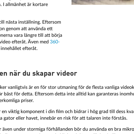
. I allmänhet är kortare
ill nästa inställning. Eftersom
ion genom att använda ett
enerna vara längre till att börja
 video efteråt. Även med
360-
nnehållet efteråt.
den när du skapar videor
ker vanligtvis är en för stor utmaning för de flesta vanliga video
us är bäst för detta. Eftersom detta inte alltid kan garanteras in
erkomliga priser.
r en viktig komponent i din film och bidrar i hög grad till dess kva
 gator eller havet, innebär en risk för att talaren inte förstås.
r även under stormiga förhållanden bör du använda en bra mikrofo