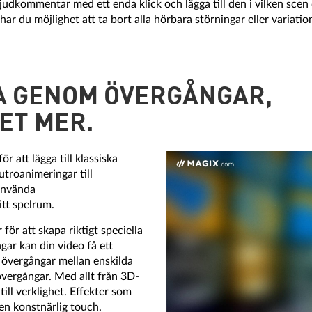
judkommentar med ett enda klick och lägga till den i vilken scen d
ar du möjlighet att ta bort alla hörbara störningar eller variation
RA GENOM ÖVERGÅNGAR,
ET MER.
 att lägga till klassiska
utroanimeringar till
 använda
itt spelrum.
för att skapa riktigt speciella
gar kan din video få ett
a övergångar mellan enskilda
övergångar. Med allt från 3D-
ill verklighet. Effekter som
en konstnärlig touch.