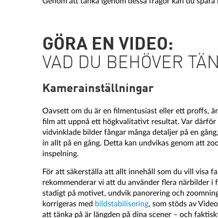
Genom att tänka igenom dessa frågor kan du spara m
GÖRA EN VIDEO:
VAD DU BEHÖVER TÄN
Kamerainställningar
Oavsett om du är en filmentusiast eller ett proffs, är
film att uppnå ett högkvalitativt resultat. Var därf
vidvinklade bilder fångar många detaljer på en gång,
in allt på en gång. Detta kan undvikas genom att zo
inspelning.
För att säkerställa att allt innehåll som du vill visa
rekommenderar vi att du använder flera närbilder i f
stadigt på motivet, undvik panorering och zoomnin
korrigeras med
bildstabilisering
, som stöds av Video
att tänka på är längden på dina scener – och faktisk