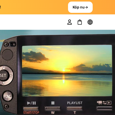
!
Köp nu
→