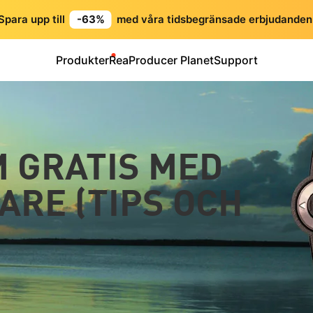
Spara upp till
-63%
med våra tidsbegränsade erbjudanden
Produkter
Rea
Producer Planet
Support
M GRATIS MED
ARE (TIPS OCH