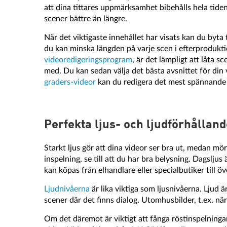
att dina tittares uppmärksamhet bibehålls hela tiden
scener bättre än längre.
När det viktigaste innehållet har visats kan du byta t
du kan minska längden på varje scen i efterprodukt
videoredigeringsprogram
, är det lämpligt att låta sc
med. Du kan sedan välja det bästa avsnittet för din
graders-videor
kan du redigera det mest spännande i
Perfekta ljus- och ljudförhållan
Starkt ljus gör att dina videor ser bra ut, medan mör
inspelning, se till att du har bra belysning. Dagslj
kan köpas från elhandlare eller specialbutiker till öv
Ljudnivåerna
är lika viktiga som ljusnivåerna. Ljud ä
scener där det finns dialog. Utomhusbilder, t.ex. nära
Om det däremot är viktigt att fånga röstinspelninga