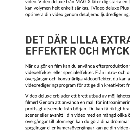
video. Video deluxe från MAGIX låter dig starta en l
kan volymen helt enkelt sänkas. I Video deluxe Plus h
optimera din video genom detaljerad ljudredigering.
DET DÄR LILLA EXT
EFFEKTER OCH MYCK
När du gör en film kan du använda efterproduktion för
videoeffekter eller specialeffekter. Från intro- och o
övergångar och konstnärliga videoeffekter, du kan
videoredigeringsprogram för att ge din kreativitet fr
Video deluxe erbjuder ett brett utbud av möjligheter 
filmer! Genom att använda en mall för introanimerin
proffsigt utseende från början. Du kan få riktigt br
scener eller avsnitt i din video med en mängd olika 
övergångar till blomregn kan du göra dina drömmar t
speglingar eller kameraövergångar kan ge din video 