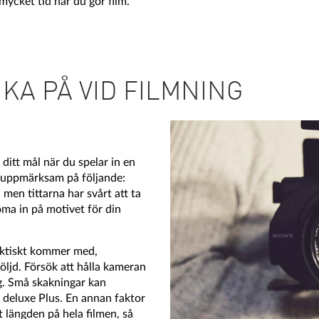
ycket tid när du gör film.
KA PÅ VID FILMNING
 ditt mål när du spelar in en
ör uppmärksam på följande:
 men tittarna har svårt att ta
oma in på motivet för din
 faktiskt kommer med,
öljd. Försök att hålla kameran
g. Små skakningar kan
 deluxe Plus. En annan faktor
t längden på hela filmen, så