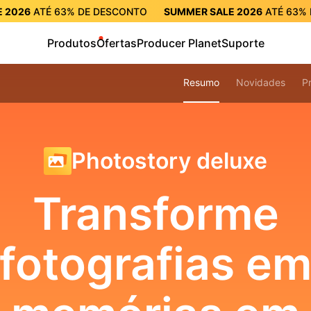
 2026
ATÉ
63%
DE DESCONTO
SUMMER SALE 2026
ATÉ
63%
CONTO
SUMMER SALE 2026
ATÉ
63%
DE DESCONTO
SUMME
Produtos
Ofertas
Producer Planet
Suporte
Resumo
Novidades
P
Photostory deluxe
Transforme
fotografias e