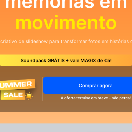
memórias em
movimento
criativo de slideshow para transformar fotos em histórias 
Soundpack GRÁTIS + vale MAGIX de €5!
Comprar agora
A oferta termina em breve - não perca!