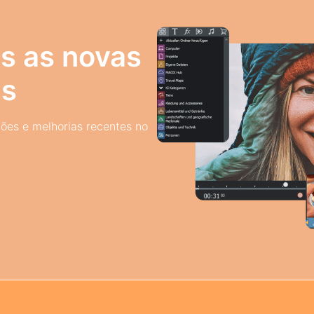
s as novas
es
ções e melhorias recentes no