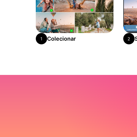
Colecionar
1
2