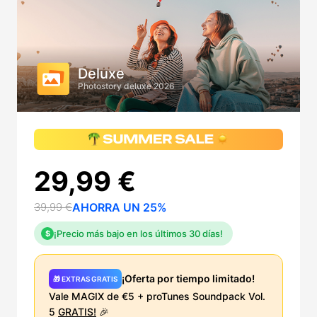
Deluxe
Photostory deluxe 2026
29,99 €
39,99 €
AHORRA UN 25%
¡Precio más bajo en los últimos 30 días!
$
¡Oferta por tiempo limitado!
🎁 EXTRAS GRATIS
Vale MAGIX de €5 + proTunes Soundpack Vol.
5
GRATIS!
🎉