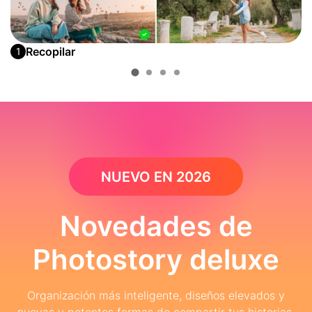
Recopilar
1
NUEVO EN 2026
Novedades de
Photostory deluxe
Organización más inteligente, diseños elevados y