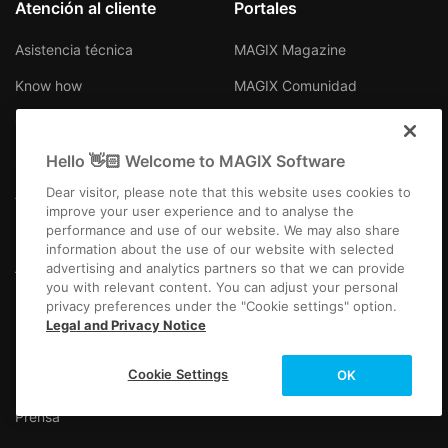
Atención al cliente
Portales
Asistencia técnica
MAGIX Magazine
Know how
MAGIX Comunidad
Centro de descargas
Producer Planet
Socios
Hello 👋🏻 Welcome to MAGIX Software
Dear visitor, please note that this website uses cookies to
Afiliados
improve your user experience and to analyse the
performance and use of our website. We may also share
information about the use of our website with selected
Acerca de MAGIX
Contacto para Soporte
advertising and analytics partners so that we can provide
Técnico
you with relevant content. You can adjust your personal
privacy preferences under the "Cookie settings" option.
Empresa
Legal and Privacy Notice
Más información
Newsletter
Cookie Settings
OK
Empleos
Prensa