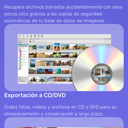
Recupera archivos borrados accidentalmente con unos
pocos clics gracias a las copias de seguridad
automáticas de tu base de datos de imágenes.
Exportación a CD/DVD
Graba fotos, vídeos y archivos en CD o DVD para su
almacenamiento y conservación a largo plazo.