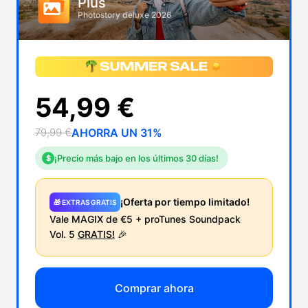
Plus
Photostory deluxe 2026
54,99 €
79,99 €
AHORRA UN 31%
¡Precio más bajo en los últimos 30 días!
$
¡Oferta por tiempo limitado!
🎁 EXTRAS GRATIS
Vale MAGIX de €5 + proTunes Soundpack
Vol. 5
GRATIS!
🎉
Comprar ahora