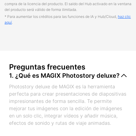
compra de la licencia del producto. El saldo del Hub activado en la ventana
del producto será válido de forma ilimitada.
* Para aumentar los créditos para las funciones de IA y Hub/Cloud,
haz clic
aquí
.
Preguntas frecuentes
1. ¿Qué es MAGIX Photostory deluxe?
Photostory deluxe de MAGIX es la herramienta
perfecta para crear presentaciones de diapositivas
impresionantes de forma sencilla. Te permite
mejorar tus imágenes con la edición de imágenes
en un solo clic, integrar vídeos y añadir música,
efectos de sonido y rutas de viaje animadas.