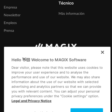
Técnico
Empresa
Más información
Newsletter
Empleos
Prensa
España
Hello 👋🏻 Welcome to MAGIX Software
Dear visitor, please note that this website uses cookies to
improve your user experience and to analyse the
performance and use of our website. We may also share
information about the use of our website with selected
advertising and analytics partners so that we can provide
you with relevant content. You can adjust your personal
Aviso Legal
Términos y condiciones
Condiciones del concurso
privacy preferences under the "Cookie settings" option.
Protección de datos
Configuración de cookies
EULA
Pago / Envío
Legal and Privacy Notice
Desistir del contrato
Copyright © 2003-2026 MAGIX. Los nombres de productos mencionados