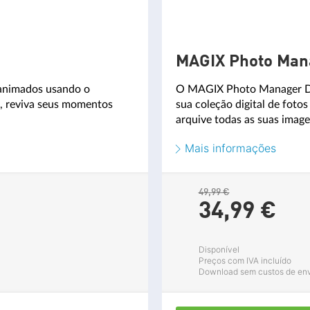
MAGIX Photo Man
 animados usando o
O MAGIX Photo Manager Del
, reviva seus momentos
sua coleção digital de fotos
arquive todas as suas imag
Mais informações
49,99 €
34,
99
€
Disponível
Preços com IVA incluído
Download sem custos de en