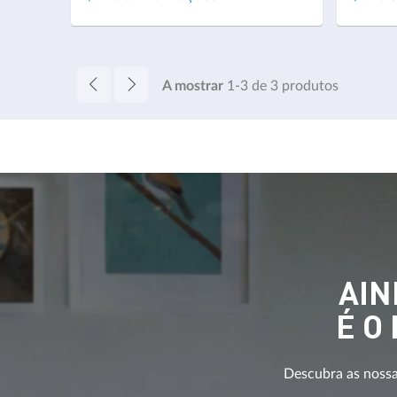
A mostrar
1-3
de
3
produtos
AIN
É O
Descubra as nossas