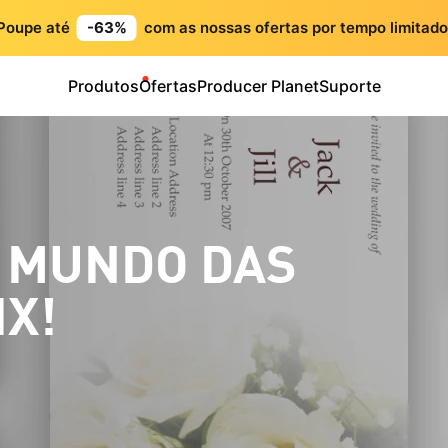
Poupe até
-63%
com as nossas ofertas por tempo limitado
Produtos
Ofertas
Producer Planet
Suporte
 MUNDO DAS
IX!