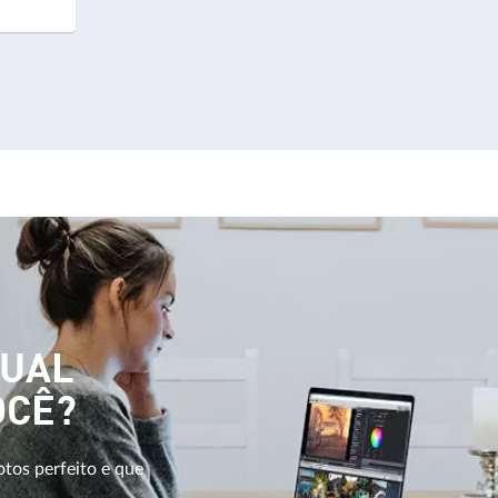
QUAL
OCÊ?
otos perfeito e que