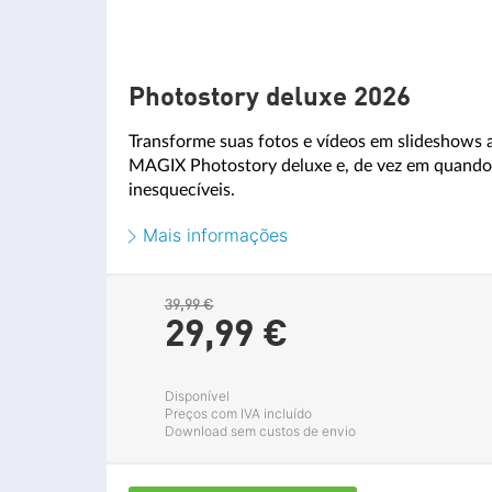
Photostory deluxe 2026
Transforme suas fotos e vídeos em slideshows
MAGIX Photostory deluxe e, de vez em quando
inesquecíveis.
Mais informações
39,99 €
29,
99
€
Disponível
Preços com IVA incluído
Download sem custos de envio