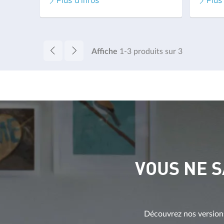
Plus d'infos
Plus
Affiche
1-3
produits sur
3
VOUS NE 
Découvrez nos versions 