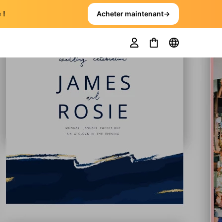
 !
Acheter maintenant
→