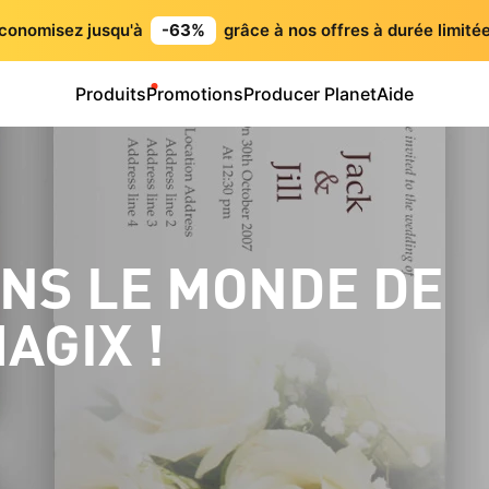
conomisez jusqu'à
-63%
grâce à nos offres à durée limitée
Produits
Promotions
Producer Planet
Aide
NS LE MONDE DE
AGIX !