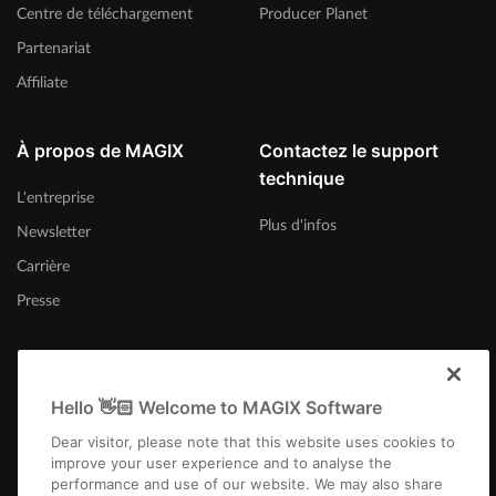
Centre de téléchargement
Producer Planet
Partenariat
Affiliate
À propos de MAGIX
Contactez le support
technique
L'entreprise
Plus d'infos
Newsletter
Carrière
Presse
Hello 👋🏻 Welcome to MAGIX Software
Canada (Français)
Dear visitor, please note that this website uses cookies to
improve your user experience and to analyse the
performance and use of our website. We may also share