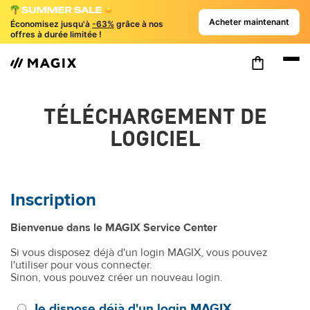
Acheter maintenant
Économisez jusqu'à
-63%
grâce à nos
offres à durée limitée !
TÉLÉCHARGEMENT DE
LOGICIEL