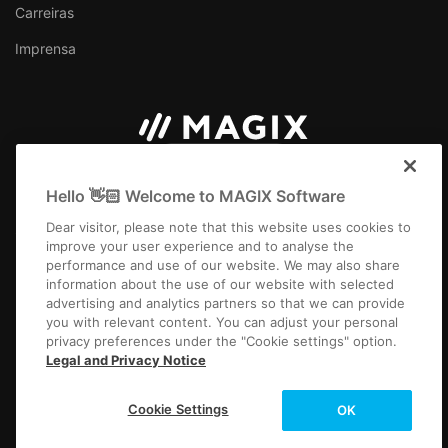
Carreiras
Imprensa
Portugal
Hello 👋🏻 Welcome to MAGIX Software
Dear visitor, please note that this website uses cookies to
improve your user experience and to analyse the
performance and use of our website. We may also share
information about the use of our website with selected
Ficha Técnica
Termos e Condições Gerais
advertising and analytics partners so that we can provide
Termos e condições do concurso
Privacidade
you with relevant content. You can adjust your personal
Configurações de cookies
EULA
Pagamento / Envio
privacy preferences under the "Cookie settings" option.
Desistir do contrato
Legal and Privacy Notice
Copyright © 2003-2026 MAGIX. Os nomes de produtos mencionados
Cookie Settings
OK
podem ser marcas comerciais registadas dos seus respetivos proprietários.