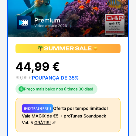
Premium
Video deluxe 2026
44,99 €
69,99 €
POUPANÇA DE 35%
Preço mais baixo nos últimos 30 dias!
$
Oferta por tempo limitado!
🎁 EXTRAS GRÁTIS
Vale MAGIX de €5 + proTunes Soundpack
Vol. 5
GRÁTIS!
🎉