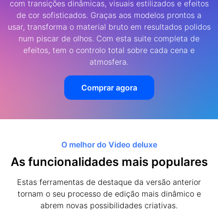
com transições dinâmicas, visuais estilizados e efeitos
de cor sofisticados. Graças aos modelos prontos a
usar, transforma o material bruto em resultados polidos
num piscar de olhos. Com esta suite completa de
efeitos, tem o controlo total sobre cada cena e
atmosfera.
Comprar agora
O melhor do Video deluxe
As funcionalidades mais populares
Estas ferramentas de destaque da versão anterior
tornam o seu processo de edição mais dinâmico e
abrem novas possibilidades criativas.