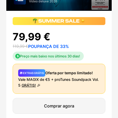
Video deluxe 2026
79,99 €
119,99 €
POUPANÇA DE 33%
Preço mais baixo nos últimos 30 dias!
$
Oferta por tempo limitado!
🎁 EXTRAS GRÁTIS
Vale MAGIX de €5 + proTunes Soundpack Vol.
5
GRÁTIS!
🎉
Comprar agora