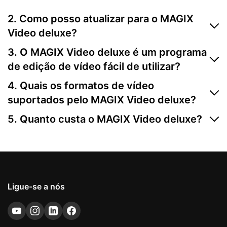
2. Como posso atualizar para o MAGIX
Video deluxe?
Pode atualizar diretamente no site da MAGIX. Basta
3. O MAGIX Video deluxe é um programa
escolher a sua versão preferida na caixa de compras e
de edição de vídeo fácil de utilizar?
seguir os passos indicados.
Sim, o MAGIX Video deluxe é um dos programas de
4. Quais os formatos de vídeo
edição de vídeo mais fáceis de usar disponíveis no
suportados pelo MAGIX Video deluxe?
mercado. É ideal para os principiantes, graças à sua
O MAGIX Video deluxe suporta todos os formatos
interface intuitiva, funcionalidades de arrastar e soltar
5. Quanto custa o MAGIX Video deluxe?
comuns, incluindo MP4, AVI, MOV, entre outros.
e modelos prontos a usar.
Para mais informações sobre preços, basta consultar a
Encontre mais informações nas especificações.
caixa de compras acima.
Ligue-se a nós