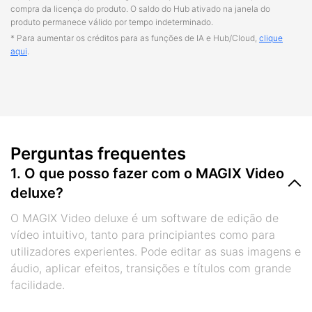
compra da licença do produto. O saldo do Hub ativado na janela do
produto permanece válido por tempo indeterminado.
* Para aumentar os créditos para as funções de IA e Hub/Cloud,
clique
aqui
.
Perguntas frequentes
1. O que posso fazer com o MAGIX Video
deluxe?
O MAGIX Video deluxe é um software de edição de
vídeo intuitivo, tanto para principiantes como para
utilizadores experientes. Pode editar as suas imagens e
áudio, aplicar efeitos, transições e títulos com grande
facilidade.