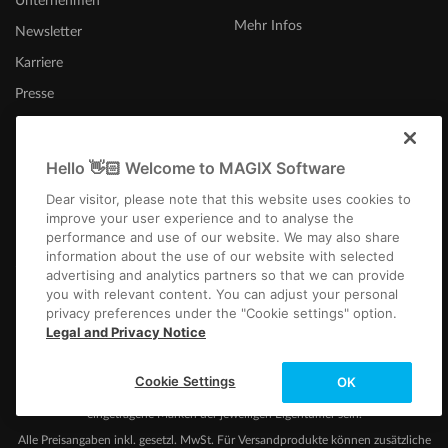
Unternehmen
Mehr Infos
Newsletter
Karriere
Presse
Hello 👋🏻 Welcome to MAGIX Software
Deutschland
Dear visitor, please note that this website uses cookies to
improve your user experience and to analyse the
performance and use of our website. We may also share
information about the use of our website with selected
advertising and analytics partners so that we can provide
you with relevant content. You can adjust your personal
privacy preferences under the "Cookie settings" option.
Legal and Privacy Notice
Impressum
AGB
Gewinnspiel AGB
Datenschutz
Cookie-Einstellungen
EULA
Zahlung / Versand
Vertrag kündigen
Widerruf
Cookie Settings
OK
Copyright © 2003-2026 MAGIX. Die genannten Produktnamen können
eingetragene Marken der jeweiligen Eigentümer sein.
Alle Preisangaben inkl. gesetzl. MwSt. Für Versandprodukte können zusätzliche