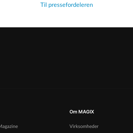
Til pressefordeleren
Om MAGIX
agazine
Virksomheder