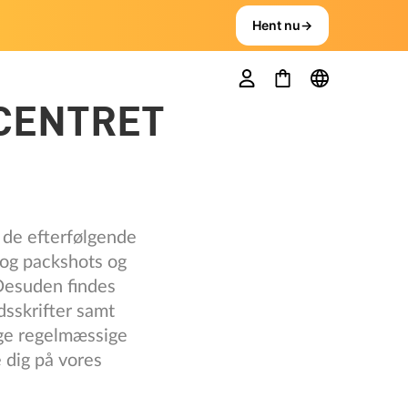
Hent nu
→
CENTRET
å de efterfølgende
 og packshots og
 Desuden findes
dsskrifter samt
age regelmæssige
 dig på vores