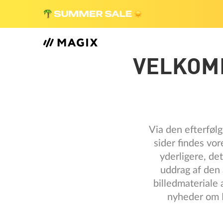
VELKOM
Via den efterfølg
sider findes vo
yderligere, de
uddrag af den 
billedmateriale
nyheder om M