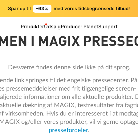
Spar op til
-63%
med vores tidsbegrænsede tilbud!
Produkter
Udsalg
Producer Planet
Support
MEN I MAGIX PRESSE
Desværre findes denne side ikke på dit sprog.
ende link springes til det engelske pressecenter. P
res pressemeddelelser med frit tilgængelige screen-
taljerede informationer om alle aktuelle produkter.
aktuelle dækning af MAGIX, testresultater fra fagti
 af virksomheden. Hvis du er interesseret i at modt
AGIX og/eller vores produkter, vil vi gerne optage
pressefordeler
.