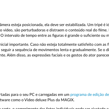
mera esteja posicionada, ela deve ser estabilizada. Um tripé é 
ídeo, são perturbadoras e distraem o conteúdo real do filme. N
O intervalo de tempo entre as figuras é grande o suficiente ou
nicial importante. Caso não esteja totalmente satisfeito com as f
 seguir a sequência de movimentos lenta e gradualmente. Se o d
te. Além disso, as expressões faciais e os gestos do ator pare
portadas para o seu PC e carregadas em um
programa de edição de
tware como o Video deluxe Plus da MAGIX.
m certa, o comprimento das fotos individuais pode ser ajustad