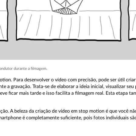
condutor durante a filmagem.
tion. Para desenvolver o vídeo com precisão, pode ser útil cria
 a gravação. Trata-se de elaborar a ideia inicial, visualizar seu p
e ficar mais tarde e isso facilita a filmagem real. Esta etapa t
ação. A beleza da criação de vídeo em stop motion é que você n
artphone é completamente suficiente, pois fotos individuais sã