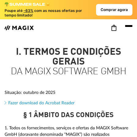
Comprar agora
Poupe até
-63%
com as nossas ofertas por
tempo limitado!
I. TERMOS E CONDIÇÕES
GERAIS
DA MAGIX SOFTWARE GMBH
Situação: outubro de 2025
Fazer download do Acrobat Reader
§ 1 ÂMBITO DAS CONDIÇÕES
1. Todos os fornecimentos, serviços e ofertas da MAGIX Software
GmbH (doravante denominada “MAGIX”) são realizados