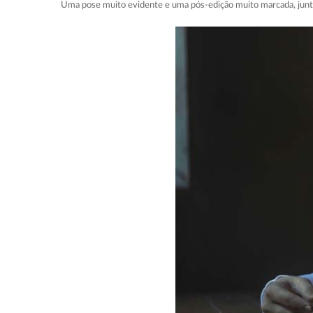
Uma pose muito evidente e uma pós-edição muito marcada, junta