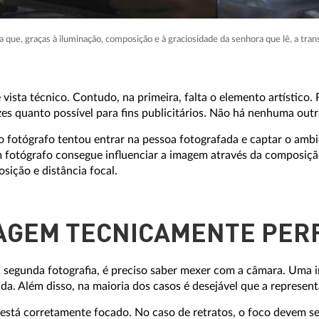
 que, graças à iluminação, composição e à graciosidade da senhora que lê, a tran
vista técnico. Contudo, na primeira, falta o elemento artístico
zes quanto possível para fins publicitários. Não há nenhuma out
o fotógrafo tentou entrar na pessoa fotografada e captar o amb
fotógrafo consegue influenciar a imagem através da composição
sição e distância focal.
AGEM TECNICAMENTE PER
na segunda fotografia, é preciso saber mexer com a câmara. Um
ada. Além disso, na maioria dos casos é desejável que a represent
l está corretamente focado. No caso de retratos, o foco devem se