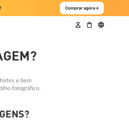
!
Comprar agora
→
MAGEM?
fortes e bem
olho fotográfico.
AGENS?