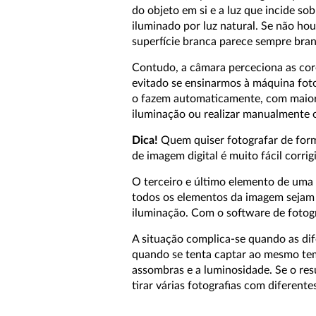
do objeto em si e a luz que incide s
iluminado por luz natural. Se não ho
superfície branca parece sempre bran
Contudo, a câmara perceciona as cor
evitado se ensinarmos à máquina fot
o fazem automaticamente, com maior o
iluminação ou realizar manualmente o
Dica!
Quem quiser fotografar de forma
de imagem digital é muito fácil corr
O terceiro e último elemento de uma 
todos os elementos da imagem sejam 
iluminação. Com o software de fotog
A situação complica-se quando as di
quando se tenta captar ao mesmo tem
assombras e a luminosidade. Se o res
tirar várias fotografias com difere