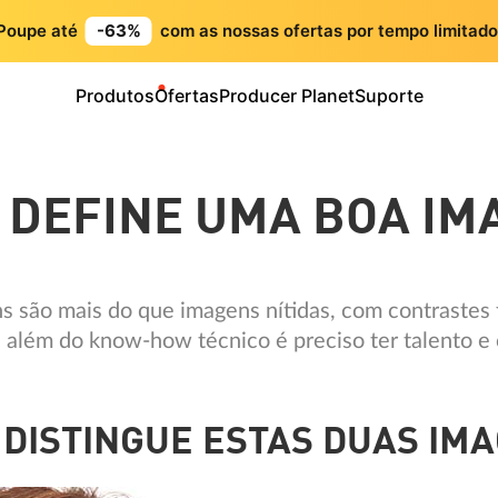
Poupe até
-63%
com as nossas ofertas por tempo limitado
Produtos
Ofertas
Producer Planet
Suporte
 DEFINE UMA BOA I
s são mais do que imagens nítidas, com contrastes 
 além do know-how técnico é preciso ter talento e 
 DISTINGUE ESTAS DUAS IM