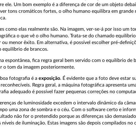
obre ele. Um bom exemplo é a diferença de cor de um objeto deb
uver tons cromáticos fortes, o olho humano equilibra em grande
ca.
es como elas realmente são. Na imagem, ver-se-á por isso um to
ográfica o que vê o olho humano. Trata-se do chamado equilíbri
u menor êxito. Em alternativa, é possível escolher pré-definiçõ
 equilíbrio de brancos.
 espontânea, fica regra geral bem servido com o equilíbrio de 
igir o tom da imagem posteriormente.
boa fotografia é a
exposição
. É evidente que a foto deve estar 
reconhecíveis. Regra geral, a máquina fotográfica apresenta u
rafia adequado é possível fazer pequenas correções no computa
ferenças de luminosidade excedem o intervalo dinâmico da câma
po uma zona de sombra e o céu. Com o software certo e inform
ultado não for o pretendido porque as diferenças são demasiado
ntes níveis de iluminação. Estas imagens são depois compilados