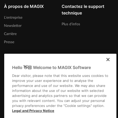
À propos de MAGIX
Contactez le support
technique
L'entreprise
Plus d'infos
Newsletter
Carrière
Presse
Hello 👋🏻 Welcome to MAGIX Software
Belgique (Français)
Dear visitor, please note that this website uses cookies to
improve your user experience and to analyse the
performance and use of our website. We may also share
information about the use of our website with selected
advertising and analytics partners so that we can provide
you with relevant content. You can adjust your personal
privacy preferences under the "Cookie settings" option.
Infos légales
CGV
Conditions du jeu-concours
Protection des données
Legal and Privacy Notice
Paramètres de cookies
EULA
Paiement / Livraison
Rétracter un contrat