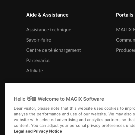
Aide & Assistance
Portails
Assistance technique
MAGIX M
Savoir-faire
Commun
Centre de téléchargement
Producer
Partenariat
Affiliate
Hello 👋🏻 Welcome to MAGIX Software
Dear visitor, please note that this website uses cookies to imp
analyse the performance and use of our website. We may also s
website with selected advertising and analytics partners so tha
content. You can adjust your personal privacy preferences unde
Legal and Privacy Notice