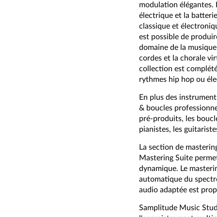
modulation élégantes. E
électrique et la batte
classique et électroniq
est possible de produi
domaine de la musique 
cordes et la chorale v
collection est complété
rythmes hip hop ou éle
En plus des instrument
& boucles professionne
pré-produits, les bouc
pianistes, les guitarist
La section de masteri
Mastering Suite permet
dynamique. Le masterin
automatique du spectre
audio adaptée est propo
Samplitude Music Studi