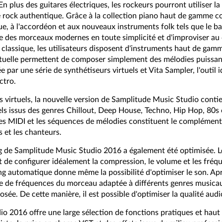
n plus des guitares électriques, les rockeurs pourront utiliser la
rie rock authentique. Grâce à la collection piano haut de gamme 
ue, à l'accordéon et aux nouveaux instruments folk tels que le banj
re des morceaux modernes en toute simplicité et d'improviser au
classique, les utilisateurs disposent d'instruments haut de gamm
irtuelle permettent de composer simplement des mélodies puissant
e par une série de synthétiseurs virtuels et Vita Sampler, l'outil 
ctro.
s virtuels, la nouvelle version de Samplitude Music Studio conti
ls issus des genres Chillout, Deep House, Techno, Hip Hop, 80s 
les MIDI et les séquences de mélodies constituent le complément 
es et les chanteurs.
ng de Samplitude Music Studio 2016 a également été optimisée.
 de configurer idéalement la compression, le volume et les fréqu
g automatique donne même la possibilité d'optimiser le son. Apr
 de fréquences du morceau adaptée à différents genres musicau
sée. De cette manière, il est possible d'optimiser la qualité audio
o 2016 offre une large sélection de fonctions pratiques et haut