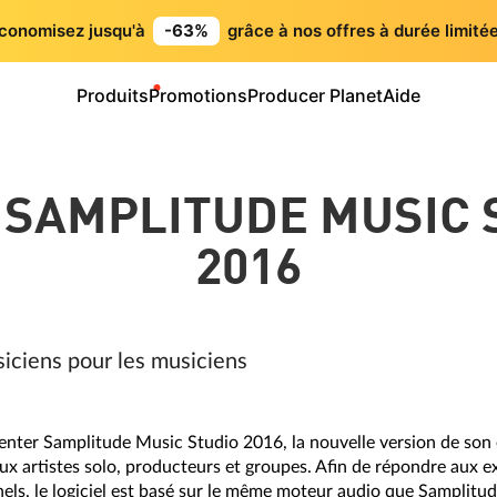
conomisez jusqu'à
-63%
grâce à nos offres à durée limitée
Produits
Promotions
Producer Planet
Aide
 SAMPLITUDE MUSIC 
2016
iciens pour les musiciens
enter Samplitude Music Studio 2016, la nouvelle version de so
aux artistes solo, producteurs et groupes. Afin de répondre aux e
nels, le logiciel est basé sur le même moteur audio que Samplitu