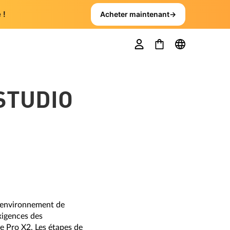
 !
Acheter maintenant
→
STUDIO
n environnement de
xigences des
de Pro X2. Les étapes de