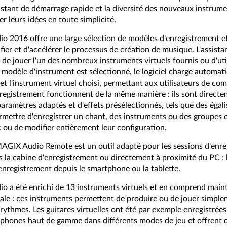
assistant de démarrage rapide et la diversité des nouveaux instrum
er leurs idées en toute simplicité.
o 2016 offre une large sélection de modèles d'enregistrement e
ifier et d'accélérer le processus de création de musique. L'assist
 de jouer l'un des nombreux instruments virtuels fournis ou d'uti
 modèle d'instrument est sélectionné, le logiciel charge automa
 et l'instrument virtuel choisi, permettant aux utilisateurs de 
nregistrement fonctionnent de la même manière : ils sont directe
ramètres adaptés et d'effets présélectionnés, tels que des égali
mettre d'enregistrer un chant, des instruments ou des groupes co
ic ou de modifier entièrement leur configuration.
 MAGIX Audio Remote est un outil adapté pour les sessions d'enre
ns la cabine d'enregistrement ou directement à proximité du PC : 
'enregistrement depuis le smartphone ou la tablette.
o a été enrichi de 13 instruments virtuels et en comprend main
rale : ces instruments permettent de produire ou de jouer simpl
ythmes. Les guitares virtuelles ont été par exemple enregistrées 
rophones haut de gamme dans différents modes de jeu et offrent 