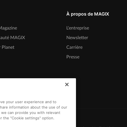
À propos de MAGIX
agazine
L'entreprise
auté MAGIX
Newsletter
 Planet
Carrière
Presse
rove your user experience and to
hare information about the use of our
t we can provide you with relevant
r the "Cookie settings" option.