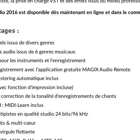
iste, la prise en charge VST et des effets issus du milieu professi
io 2016 est disponible dès maintenant en ligne et dans le com
ages :
els issus de divers genres
s audio issus de 6 genres musicaux
our les instruments et l'enregistrement
istrement avec l'application gratuite MAGIX Audio Remote
astering automatique inclus
avec fonction d'impression incluse)
 correction de la tonalité d'enregistrements de chants
 : MIDI-Learn inclus
ipistes en qualité studio 24 bits/96 kHz
its & multi-cœur
virgule flottante