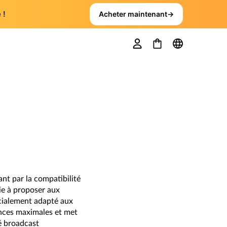
 !
Acheter maintenant
→
nt par la compatibilité
rie à proposer aux
cialement adapté aux
ances maximales et met
é broadcast