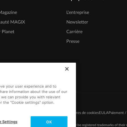
agazine
L'entreprise
auté MAGIX
Newsletter
 Planet
Carrière
Presse
rove your user experience and to
hare information about the use of our
t we can provide you with relevant
r the "Cookie settings" option.
du jeu-concours
Protection des données
Paramètres de cookies
EULA
Paiement / 
e Settings
OK
-2026 MAGIX. The mentioned product names may be registered trademarks of their r