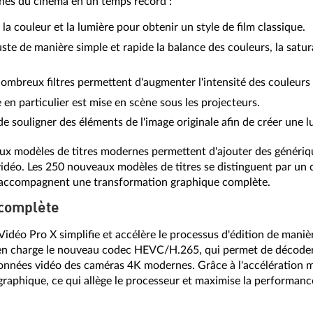
gnes du cinéma en un temps record :
 la couleur et la lumière pour obtenir un style de film classique.
uste de manière simple et rapide la balance des couleurs, la satur
 nombreux filtres permettent d'augmenter l'intensité des couleurs 
 en particulier est mise en scène sous les projecteurs.
e souligner des éléments de l'image originale afin de créer une 
eaux modèles de titres modernes permettent d'ajouter des génériq
 vidéo. Les 250 nouveaux modèles de titres se distinguent par un
i accompagnent une transformation graphique complète.
 complète
Vidéo Pro X simplifie et accélère le processus d'édition de manièr
nd en charge le nouveau codec HEVC/H.265, qui permet de décoder,
onnées vidéo des caméras 4K modernes. Grâce à l'accélération ma
 graphique, ce qui allège le processeur et maximise la performanc