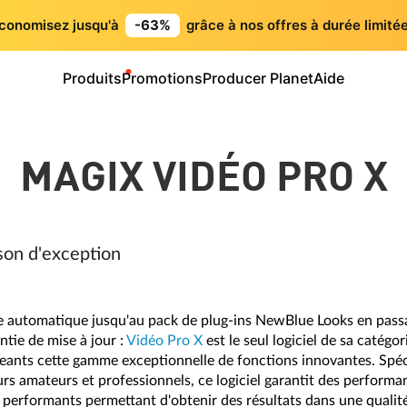
conomisez jusqu'à
-63%
grâce à nos offres à durée limitée
Produits
Promotions
Producer Planet
Aide
MAGIX VIDÉO PRO X
son d'exception
yle automatique jusqu'au pack de plug-ins NewBlue Looks en passa
tie de mise à jour :
Vidéo Pro X
est le seul logiciel de sa catégo
eants cette gamme exceptionnelle de fonctions innovantes. Spé
urs amateurs et professionnels, ce logiciel garantit des perform
s performants permettant d'obtenir des résultats dans une qualit