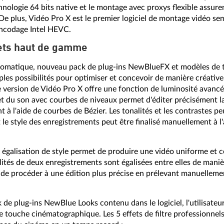
hnologie 64 bits native et le montage avec proxys flexible assur
e plus, Vidéo Pro X est le premier logiciel de montage vidéo sem
encodage Intel HEVC.
fets haut de gamme
utomatique, nouveau pack de plug-ins NewBlueFX et modèles de t
ples possibilités pour optimiser et concevoir de manière créativ
le version de Vidéo Pro X offre une fonction de luminosité avancé
et du son avec courbes de niveaux permet d'éditer précisément la
 l'aide de courbes de Bézier. Les tonalités et les contrastes pe
 le style des enregistrements peut être finalisé manuellement à l'
le égalisation de style permet de produire une vidéo uniforme et 
alités de deux enregistrements sont égalisées entre elles de mani
 de procéder à une édition plus précise en prélevant manuelleme
e plug-ins NewBlue Looks contenu dans le logiciel, l'utilisateur 
e touche cinématographique. Les 5 effets de filtre professionnel