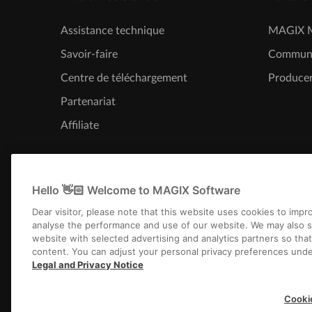
Assistance technique
MAGIX M
Savoir-faire
Commun
Centre de téléchargement
Producer
Partenariat
Affiliate
Hello 👋🏻 Welcome to MAGIX Software
Dear visitor, please note that this website uses cookies to imp
analyse the performance and use of our website. We may also s
website with selected advertising and analytics partners so tha
content. You can adjust your personal privacy preferences unde
Legal and Privacy Notice
Infos légales
CGV
Conditions 
Cooki
Copyright © 2003