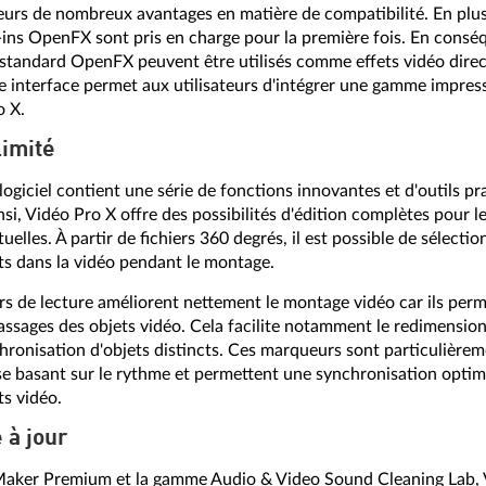
illeurs de nombreux avantages en matière de compatibilité. En plus
-ins OpenFX sont pris en charge pour la première fois. En conséq
 standard OpenFX peuvent être utilisés comme effets vidéo direc
e interface permet aux utilisateurs d'intégrer une gamme impre
o X.
limité
logiciel contient une série de fonctions innovantes et d'outils pr
nsi, Vidéo Pro X offre des possibilités d'édition complètes pour 
lles. À partir de fichiers 360 degrés, il est possible de sélection
its dans la vidéo pendant le montage.
 de lecture améliorent nettement le montage vidéo car ils perm
assages des objets vidéo. Cela facilite notamment le redimensio
ronisation d'objets distincts. Ces marqueurs sont particulièreme
e basant sur le rythme et permettent une synchronisation opti
ts vidéo.
 à jour
Maker Premium et la gamme Audio & Video Sound Cleaning Lab, V