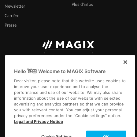
Plus d'infos
Newsletter
Carrière
Presse
International
Hello 👋🏻 Welcome to MAGIX Software
Dear visitor, please note that this website uses cookies to
improve your user experience and to analyse the
performance and use of our website. We may also share
information about the use of our website with selected
Infos légales
CGV
Conditions du jeu-concours
Protection des données
advertising and analytics partners so that we can provide
Paramètres de cookies
EULA
Paiement / Livraison
Rétracter un contrat
you with relevant content. You can adjust your personal
privacy preferences under the "Cookie settings" option.
Copyright © 2003-2026 MAGIX. The mentioned product names may be
Legal and Privacy Notice
registered trademarks of their respective owners.
Cookie Settings
OK