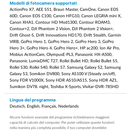
Modelli di fotocamera supportati
ActionPro X7, AEE S51, Braun Master, CamOne, Canon EOS
60D, Canon EOS C100, Canon HFG10, Canon LEGRIA mini X,
Canon XHA1, Contour HD Mod1300, Contour ROAM3,
Contour+2, DJI Phantom 2 Vision, DJI Phantom 2 Vision+,
Drift Ghost-S, Drift Innovations HD170, Drift Stealth, Garmin
VIRB, GoPro Hero 1, GoPro Hero 2, GoPro Hero 3, GoPro
Hero 3+, GoPro Hero 4, GoPro Hero+, HP ac200, Ion Air Pro,
Mobius ActionCam, OlympusE-PL3, Panasonic HX-A500,
Panasonic LumixDMC T27, Rollei Bullet HD, Rollei Bullet S5,
Rollei S30, Rollei S40, Rollei S7, Samsung Galaxy S2, Samsung
Galaxy S3, Somikon DV800, Sony AS100 V (Steady on/off),
Sony FDR V1000X, Sony HDR AS10/AS15, Sony HDR AZ1,
Sumikon DV78. night, Toshiba X-Sports, Vivitar-DVR-785HD
Lingue del programma
Deutsch, English, Français, Nederlands
Alcune funzioni avanzate del programma richiederanno maggiore
capacità di calcolo del computer. Per poter utilizzare queste funzioni
nella maniera più completa possibile, il tuo computer dovrebbe