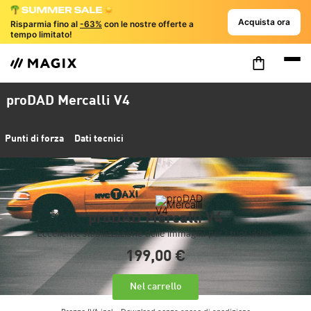
Acquista ora
Risparmia fino al
-63%
con le nostre offerte a
tempo limitato!
proDAD Mercalli V4
Punti di forza
Dati tecnici
proDAD Mercalli V4
Eccellente stabilizzazione delle immagini per i tuoi video.
199,
00
€
Nel carrello