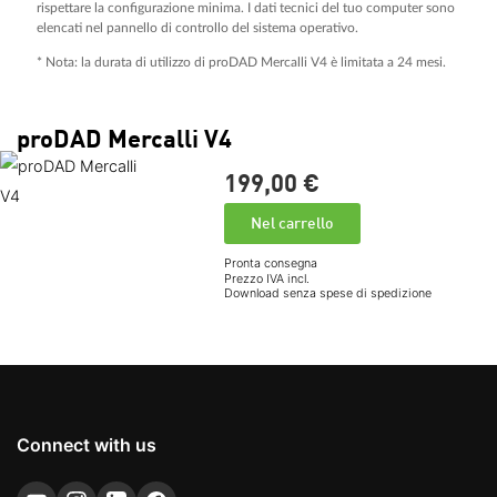
rispettare la configurazione minima. I dati tecnici del tuo computer sono
elencati nel pannello di controllo del sistema operativo.
* Nota: la durata di utilizzo di proDAD Mercalli V4 è limitata a 24 mesi.
proDAD Mercalli V4
199,
00
€
Nel carrello
Pronta consegna
Prezzo IVA incl.
Download senza spese di spedizione
Connect with us