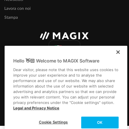
Lavora con noi
Stampa
Italia
Hello 👋🏻 Welcome to MAGIX Software
Dear visitor, please note that this website uses cookies to
improve your user experience and to analyse the
performance and use of our website. We may also share
information about the use of our website with selected
Note legali
CGC
Condizioni del concorso
Informativa sulla privacy
advertising and analytics partners so that we can provide
Impostazioni cookie
EULA
Pagamento / Spedizione
Recedere dal contratto
you with relevant content. You can adjust your personal
privacy preferences under the "Cookie settings" option.
Copyright © 2003-2026 MAGIX. The mentioned product names may be
Legal and Privacy Notice
registered trademarks of their respective owners.
Cookie Settings
OK