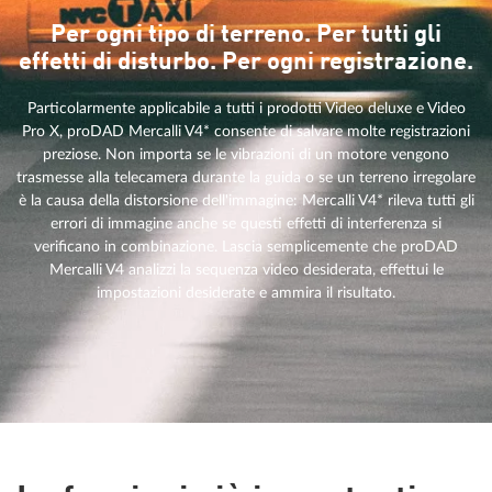
Per ogni tipo di terreno. Per tutti gli
effetti di disturbo. Per ogni registrazione.
Particolarmente applicabile a tutti i prodotti Video deluxe e Video
Pro X, proDAD Mercalli V4* consente di salvare molte registrazioni
preziose. Non importa se le vibrazioni di un motore vengono
trasmesse alla telecamera durante la guida o se un terreno irregolare
è la causa della distorsione dell'immagine: Mercalli V4* rileva tutti gli
errori di immagine anche se questi effetti di interferenza si
verificano in combinazione. Lascia semplicemente che proDAD
Mercalli V4 analizzi la sequenza video desiderata, effettui le
impostazioni desiderate e ammira il risultato.