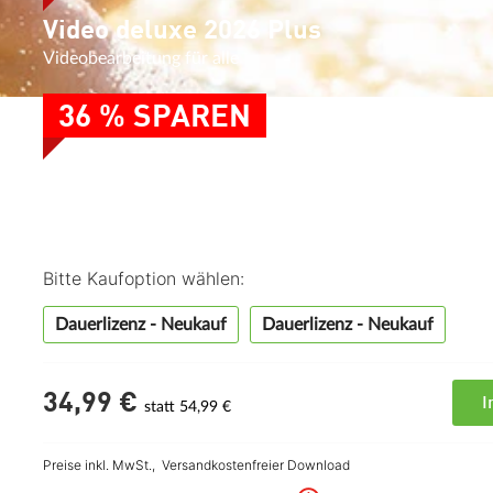
Video deluxe 2026 Plus
Videobearbeitung für alle
36 % SPAREN
Video deluxe 2026 Plus
Videobearbeitung für alle
Bitte Kaufoption wählen:
Dauerlizenz - Neukauf
Dauerlizenz - Neukauf
34,
99
€
I
statt 54,99 €
Preise inkl. MwSt.,
Versandkostenfreier Download