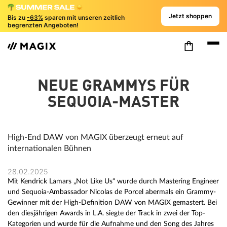
Jetzt shoppen
Bis zu
-63%
sparen mit unseren zeitlich
begrenzten Angeboten!
NEUE GRAMMYS FÜR
SEQUOIA-MASTER
High-End DAW von MAGIX überzeugt erneut auf
internationalen Bühnen
28.02.2025
Mit Kendrick Lamars „Not Like Us“ wurde durch Mastering Engineer
und Sequoia-Ambassador Nicolas de Porcel abermals ein Grammy-
Gewinner mit der High-Definition DAW von MAGIX gemastert. Bei
den diesjährigen Awards in L.A. siegte der Track in zwei der Top-
Kategorien und wurde für die Aufnahme und den Song des Jahres