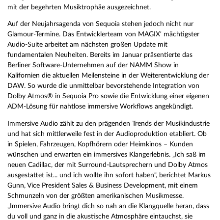
mit der begehrten Musiktrophäe ausgezeichnet.
Auf der Neujahrsagenda von Sequoia stehen jedoch nicht nur
Glamour-Termine. Das Entwicklerteam von MAGIX‘ mächtigster
Audio-Suite arbeitet am nächsten großen Update mit
fundamentalen Neuheiten. Bereits im Januar präsentierte das
Berliner Software-Unternehmen auf der NAMM Show in
Kalifornien die aktuellen Meilensteine in der Weiterentwicklung der
DAW. So wurde die unmittelbar bevorstehende Integration von
Dolby Atmos® in Sequoia Pro sowie die Entwicklung einer eigenen
ADM-Lösung für nahtlose immersive Workflows angekündigt.
Immersive Audio zählt zu den prägenden Trends der Musikindustrie
und hat sich mittlerweile fest in der Audioproduktion etabliert. Ob
in Spielen, Fahrzeugen, Kopfhörern oder Heimkinos – Kunden
wünschen und erwarten ein immersives Klangerlebnis. „Ich saß im
neuen Cadillac, der mit Surround-Lautsprechern und Dolby Atmos
ausgestattet ist... und ich wollte ihn sofort haben“, berichtet Markus
Gunn, Vice President Sales & Business Development, mit einem
Schmunzeln von der größten amerikanischen Musikmesse.
„Immersive Audio bringt dich so nah an die Klangquelle heran, dass
du voll und ganz in die akustische Atmosphäre eintauchst, sie