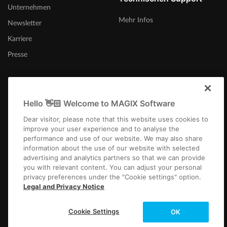
Unternehmen
Mehr Infos
Newsletter
Karriere
Presse
Hello 👋🏻 Welcome to MAGIX Software
Österreich
Dear visitor, please note that this website uses cookies to
improve your user experience and to analyse the
performance and use of our website. We may also share
information about the use of our website with selected
advertising and analytics partners so that we can provide
you with relevant content. You can adjust your personal
privacy preferences under the "Cookie settings" option.
Impressum
AGB
Gewinnspiel AGB
Datenschutz
Cookie-Einstellungen
Legal and Privacy Notice
EULA
Zahlung / Versand
Widerruf
Copyright © 2003-2026 MAGIX. Die genannten Produktnamen können
Cookie Settings
OK
eingetragene Marken der jeweiligen Eigentümer sein.