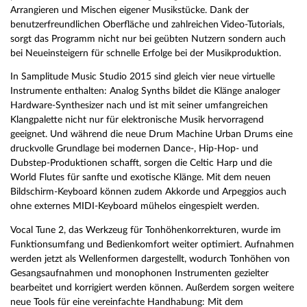
Arrangieren und Mischen eigener Musikstücke. Dank der
benutzerfreundlichen Oberfläche und zahlreichen Video-Tutorials,
sorgt das Programm nicht nur bei geübten Nutzern sondern auch
bei Neueinsteigern für schnelle Erfolge bei der Musikproduktion.
In Samplitude Music Studio 2015 sind gleich vier neue virtuelle
Instrumente enthalten: Analog Synths bildet die Klänge analoger
Hardware-Synthesizer nach und ist mit seiner umfangreichen
Klangpalette nicht nur für elektronische Musik hervorragend
geeignet. Und während die neue Drum Machine Urban Drums eine
druckvolle Grundlage bei modernen Dance-, Hip-Hop- und
Dubstep-Produktionen schafft, sorgen die Celtic Harp und die
World Flutes für sanfte und exotische Klänge. Mit dem neuen
Bildschirm-Keyboard können zudem Akkorde und Arpeggios auch
ohne externes MIDI-Keyboard mühelos eingespielt werden.
Vocal Tune 2, das Werkzeug für Tonhöhenkorrekturen, wurde im
Funktionsumfang und Bedienkomfort weiter optimiert. Aufnahmen
werden jetzt als Wellenformen dargestellt, wodurch Tonhöhen von
Gesangsaufnahmen und monophonen Instrumenten gezielter
bearbeitet und korrigiert werden können. Außerdem sorgen weitere
neue Tools für eine vereinfachte Handhabung: Mit dem