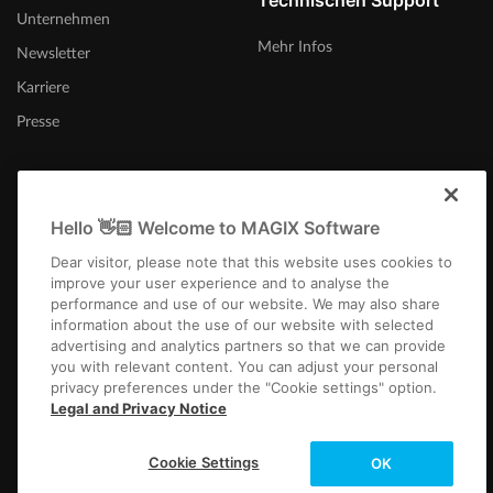
Technischen Support
Unternehmen
Mehr Infos
Newsletter
Karriere
Presse
Hello 👋🏻 Welcome to MAGIX Software
Österreich
Dear visitor, please note that this website uses cookies to
improve your user experience and to analyse the
performance and use of our website. We may also share
information about the use of our website with selected
advertising and analytics partners so that we can provide
you with relevant content. You can adjust your personal
privacy preferences under the "Cookie settings" option.
Impressum
AGB
Gewinnspiel AGB
Datenschutz
Cookie-Einstellungen
Legal and Privacy Notice
EULA
Zahlung / Versand
Widerruf
Copyright © 2003-2026 MAGIX. Die genannten Produktnamen können
Cookie Settings
OK
eingetragene Marken der jeweiligen Eigentümer sein.