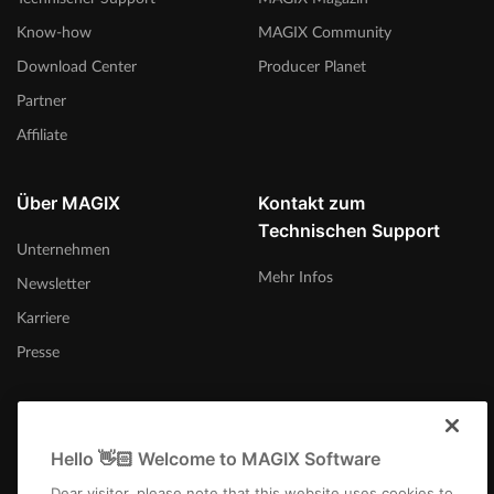
Know-how
MAGIX Community
Download Center
Producer Planet
Partner
Affiliate
Über MAGIX
Kontakt zum
Technischen Support
Unternehmen
Mehr Infos
Newsletter
Karriere
Presse
Hello 👋🏻 Welcome to MAGIX Software
Österreich
Dear visitor, please note that this website uses cookies to