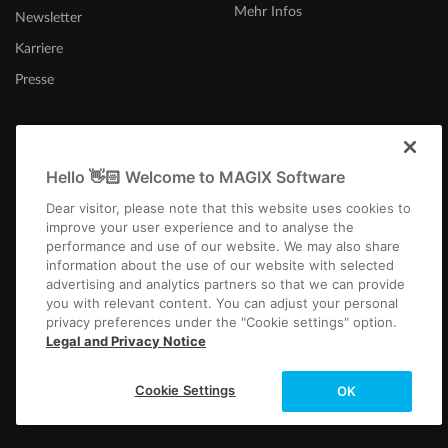
Mehr Infos
Newsletter
Karriere
Presse
Hello 👋🏻 Welcome to MAGIX Software
Österreich
Dear visitor, please note that this website uses cookies to
improve your user experience and to analyse the
performance and use of our website. We may also share
information about the use of our website with selected
advertising and analytics partners so that we can provide
you with relevant content. You can adjust your personal
privacy preferences under the "Cookie settings" option.
Impressum
AGB
Gewinnspiel AGB
Datenschutz
Cookie-Einstellungen
Legal and Privacy Notice
EULA
Zahlung / Versand
Widerruf
Copyright © 2003-2026 MAGIX. Die genannten Produktnamen können
Cookie Settings
OK
eingetragene Marken der jeweiligen Eigentümer sein.