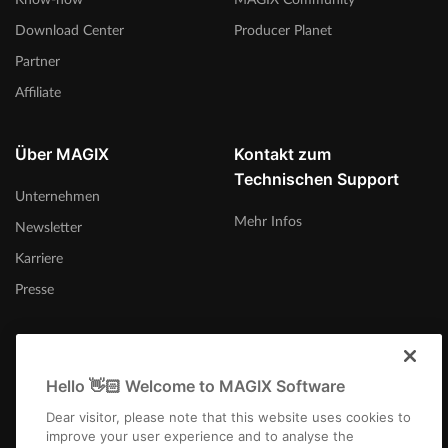
Download Center
Producer Planet
Partner
Affiliate
Über MAGIX
Kontakt zum
Technischen Support
Unternehmen
Mehr Infos
Newsletter
Karriere
Presse
Hello 👋🏻 Welcome to MAGIX Software
Österreich
Dear visitor, please note that this website uses cookies to
improve your user experience and to analyse the