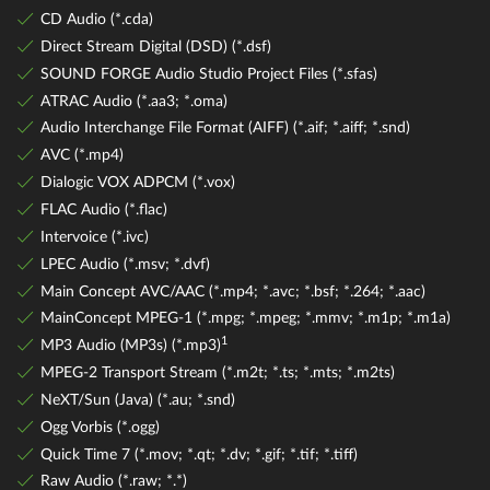
CD Audio (*.cda)
Direct Stream Digital (DSD) (*.dsf)
SOUND FORGE Audio Studio Project Files (*.sfas)
ATRAC Audio (*.aa3; *.oma)
Audio Interchange File Format (AIFF) (*.aif; *.aiff; *.snd)
AVC (*.mp4)
Dialogic VOX ADPCM (*.vox)
FLAC Audio (*.flac)
Intervoice (*.ivc)
LPEC Audio (*.msv; *.dvf)
Main Concept AVC/AAC (*.mp4; *.avc; *.bsf; *.264; *.aac)
MainConcept MPEG-1 (*.mpg; *.mpeg; *.mmv; *.m1p; *.m1a)
1
MP3 Audio (MP3s) (*.mp3)
MPEG-2 Transport Stream (*.m2t; *.ts; *.mts; *.m2ts)
NeXT/Sun (Java) (*.au; *.snd)
Ogg Vorbis (*.ogg)
Quick Time 7 (*.mov; *.qt; *.dv; *.gif; *.tif; *.tiff)
Raw Audio (*.raw; *.*)