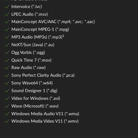
Intervoice (*.ivc)
LPEC Audio (*.msv)
MainConcept AVC/AAC (*.mp4; *.avc; *.aac)
MainConcept MPEG-1 (*.mpg)
1
MP3 Audio (MP3s) (*.mp3)
NeXT/Sun (Java) (*.au)
Ogg Vorbis (*.ogg)
Quick Time 7 (*.mov)
Raw Audio (*.raw)
Sony Perfect Clarity Audio (*.pca)
Sony Wave64 (*.w64)
Sound Designer 1 (*.dig)
Video for Windows (*.avi)
Wave (Microsoft) (*.wav)
Windows Media Audio V11 (*.wma)
Windows Media Video V11 (*.wmv)