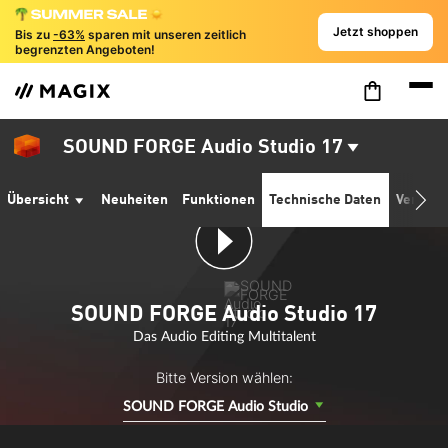
Jetzt shoppen
Bis zu
-63%
sparen mit unseren zeitlich
begrenzten Angeboten!
SOUND FORGE Audio Studio 17
Übersicht
Neuheiten
Funktionen
Technische Daten
Version
SOUND FORGE Audio Studio 17
Das Audio Editing Multitalent
Bitte Version wählen:
SOUND FORGE Audio Studio