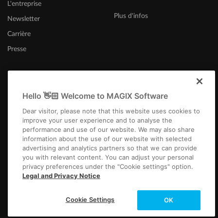
L'entreprise
Plus d'infos
Newsletter
Carrière
Presse
Hello 👋🏻 Welcome to MAGIX Software
Belgique (Français)
Dear visitor, please note that this website uses cookies to
improve your user experience and to analyse the
performance and use of our website. We may also share
information about the use of our website with selected
advertising and analytics partners so that we can provide
you with relevant content. You can adjust your personal
privacy preferences under the "Cookie settings" option.
Infos légales
CGV
Conditions du jeu-concours
Protection des données
Legal and Privacy Notice
Paramètres de cookies
EULA
Paiement / Livraison
Rétracter un contrat
Copyright © 2003-2026 MAGIX. The mentioned product names may be
Cookie Settings
OK
registered trademarks of their respective owners.