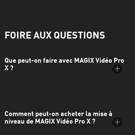
FOIRE AUX QUESTIONS
Que peut-on faire avec MAGIX Vidéo Pro
X ?
Vidéo Pro X est un logiciel de montage vidéo intuitif qui vous
permettra de tirer le meilleur de vos projets. Appliquez
facilement des effets cinématographiques, des transitions
Comment peut-on acheter la mise à
fluides et des titres dynamiques tout en gardant un contrôle
niveau de MAGIX Vidéo Pro X ?
total sur votre son.