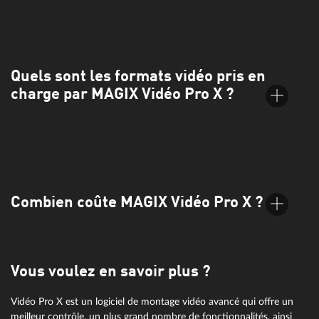
Vous pouvez acheter la mise à niveau directement via le site
Web de MAGIX. Sélectionnez simplement la version de votre
choix sur la page de commande et suivez les étapes indiquées.
Quels sont les formats vidéo pris en
charge par MAGIX Vidéo Pro X ?
Tous les formats courants sont pris en charge, y compris MP4,
AVI, MOV et bien d'autres. Pour plus d'informations, vous
pouvez consulter les données techniques.
Combien coûte MAGIX Vidéo Pro X ?
Vous voulez en savoir plus ?
Vous trouverez des informations sur les prix en haut de la page
de commande.
Vidéo Pro X est un logiciel de montage vidéo avancé qui offre un
meilleur contrôle, un plus grand nombre de fonctionnalités, ainsi