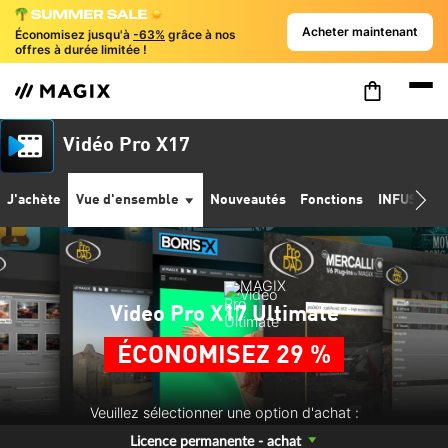
Acheter maintenant
Économisez jusqu'à
-63%
grâce à nos
offres à durée limitée !
Vidéo Pro X17
J'achète
Vue d'ensemble
Nouveautés
Fonctions
INFUSION 
Video Pro X17 Ultimate
ÉCONOMISEZ 29 %
Veuillez sélectionner une option d'achat :
Licence permanente - achat