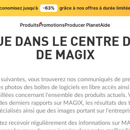
conomisez jusqu'à
-63%
grâce à nos offres à durée limitée
Produits
Promotions
Producer Planet
Aide
E DANS LE CENTRE 
DE MAGIX
 suivantes, vous trouverez nos communiqués de pre
s photos des boîtes de logiciels en libre accès ains
illées concernant l'ensemble des produits actuels.
 des derniers rapports sur MAGIX, les résultats des 
écialisés ainsi que des images portant sur l'entrepri
itez recevoir régulièrement des informations sur M