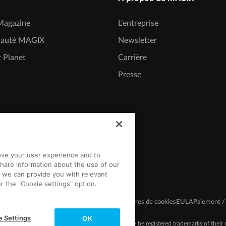
agazine
L'entreprise
auté MAGIX
Newsletter
 Planet
Carrière
Presse
rove your user experience and to
hare information about the use of our
t we can provide you with relevant
r the "Cookie settings" option.
du jeu-concours
Protection des données
Paramètres de cookies
EULA
Paiement / 
e Settings
OK
-2026 MAGIX. The mentioned product names may be registered trademarks of their r