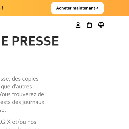
 !
Acheter maintenant
→
DE PRESSE
sse, des copies
i que d'autres
 Vous trouverez de
tests des journaux
se.
AGIX et/ou nos