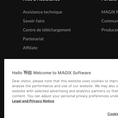
Assistance technique
MAGIX M
Savoir-faire
Commun
Centre de téléchargement
Producer
Partenariat
Affiliate
Hello 👋🏻 Welcome to MAGIX Software
Dear visitor, please note that this website uses cookies to imp
analyse the performance and use of our website. We may also s
website with selected advertising and analytics partners so tha
content. You can adjust your personal privacy preferences unde
Legal and Privacy Notice
Infos légales
CGV
Conditions 
Cooki
Copyright © 2003