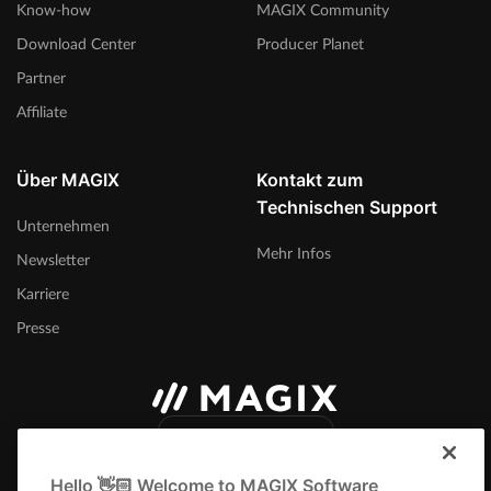
Know-how
MAGIX Community
Download Center
Producer Planet
Partner
Affiliate
Über MAGIX
Kontakt zum
Technischen Support
Unternehmen
Mehr Infos
Newsletter
Karriere
Presse
Deutschland
Hello 👋🏻 Welcome to MAGIX Software