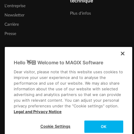
technique
L'entreprise
Plus d'infos
Newsletter
Carrière
Presse
Hello 👋🏻 Welcome to MAGIX Software
Suisse (Français)
Dear visitor, please note that this website uses cookies to
improve your user experience and to analyse the
performance and use of our website. We may also share
information about the use of our website with selected
advertising and analytics partners so that we can provide
you with relevant content. You can adjust your personal
privacy preferences under the "Cookie settings" option.
Infos légales
CGV
Conditions du jeu-concours
Protection des données
Legal and Privacy Notice
Paramètres de cookies
EULA
Paiement / Livraison
Rétracter un contrat
Copyright © 2003-2026 MAGIX. The mentioned product names may be
Cookie Settings
OK
registered trademarks of their respective owners.