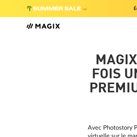
É
MAGIX
FOIS U
PREMIU
Avec Photostory P
virtuelle sur le m