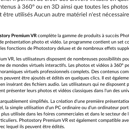
ntenus à 360° ou en 3D ainsi que toutes les photos
 être utilisés Aucun autre matériel n'est nécessaire
story Premium VR
complète la gamme de produits à succès Phot
de présentation photo et vidéo. Le programme contient un set c
es les fonctions de Photostory deluxe et de nombreux effets supp
m VR, les utilisateurs disposent de nombreuses possibilités po
me de mondes virtuels interactifs. Les photos et vidéos à 360° 
noramiques virtuels professionnels complets. Des contenus com
s peuvent être ajoutés et édités en quelques clics. Il est égalem
en insérant des fichiers audio. Les utilisateurs qui ne disposent
nt présenter leurs photos et vidéos classiques dans l'un des uni
rquablement simplifiés. La création d'une première présentation 
iel, la simple utilisation d'un PC ordinaire ou d'un ordinateur por
 plus utilisée dans les foires commerciales et dans le secteur de l
rticuliers. Photostory Premium VR est également compatible avec 
c lequel ils peuvent être édités.