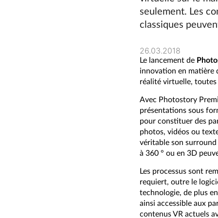
seulement. Les co
classiques peuvent
26.03.2018
Le lancement de
Photo
innovation en matière 
réalité virtuelle, tout
Avec Photostory Premiu
présentations sous for
pour constituer des pa
photos, vidéos ou texte
véritable son surround 
à 360 ° ou en 3D peuve
Les processus sont rema
requiert, outre le logic
technologie, de plus en
ainsi accessible aux pa
contenus VR actuels ave