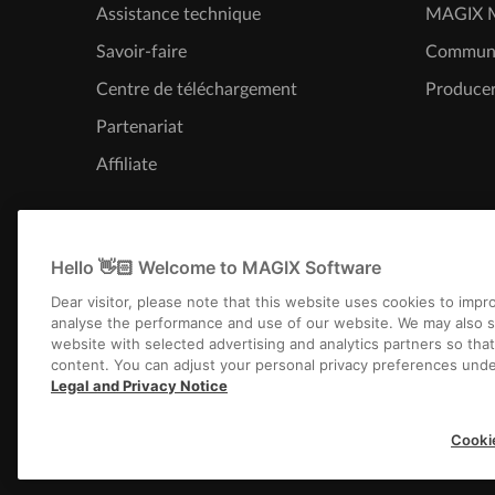
Assistance technique
MAGIX M
Savoir-faire
Commun
Centre de téléchargement
Producer
Partenariat
Affiliate
Hello 👋🏻 Welcome to MAGIX Software
Dear visitor, please note that this website uses cookies to imp
analyse the performance and use of our website. We may also s
website with selected advertising and analytics partners so tha
content. You can adjust your personal privacy preferences unde
Legal and Privacy Notice
Infos légales
CGV
Conditions 
Cooki
Copyright © 2003