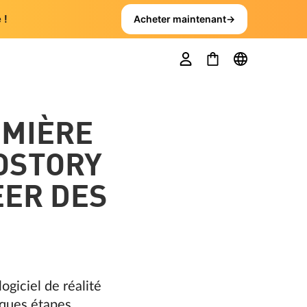
 !
Acheter maintenant
→
EMIÈRE
TOSTORY
ÉER DES
giciel de réalité
elques étapes