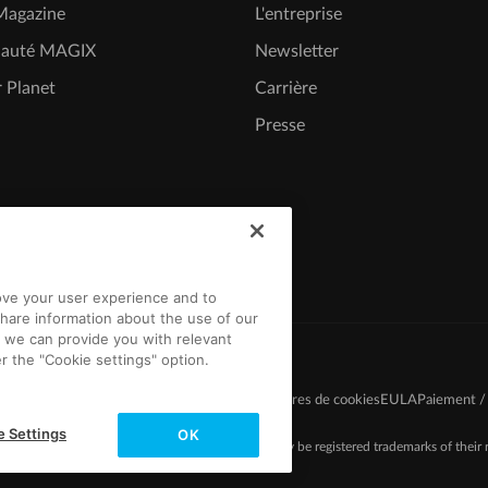
agazine
L'entreprise
auté MAGIX
Newsletter
 Planet
Carrière
Presse
rove your user experience and to
hare information about the use of our
t we can provide you with relevant
r the "Cookie settings" option.
du jeu-concours
Protection des données
Paramètres de cookies
EULA
Paiement / 
e Settings
OK
-2026 MAGIX. The mentioned product names may be registered trademarks of their r