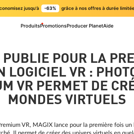
conomisez jusqu'à
-63%
grâce à nos offres à durée limitée
Produits
Promotions
Producer Planet
Aide
 PUBLIE POUR LA PR
N LOGICIEL VR : PHO
M VR PERMET DE CR
MONDES VIRTUELS
remium VR, MAGIX lance pour la première fois un lo
arché. Il permet de créer des univers virtuels en qu