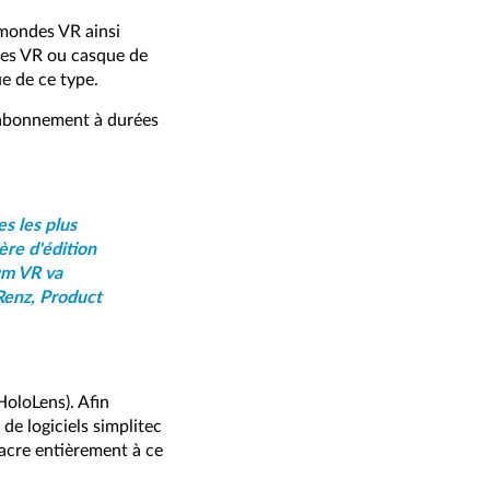
 mondes VR ainsi
ttes VR ou casque de
e de ce type.
'abonnement à durées
s les plus
ère d'édition
um VR va
 Renz, Product
HoloLens). Afin
de logiciels simplitec
sacre entièrement à ce