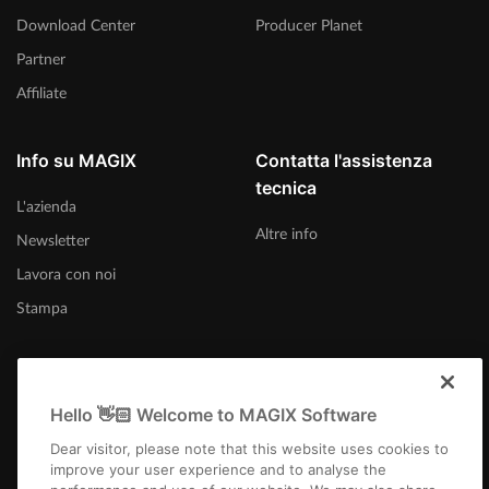
Download Center
Producer Planet
Partner
Affiliate
Info su MAGIX
Contatta l'assistenza
tecnica
L'azienda
Altre info
Newsletter
Lavora con noi
Stampa
Hello 👋🏻 Welcome to MAGIX Software
Italia
Dear visitor, please note that this website uses cookies to
improve your user experience and to analyse the