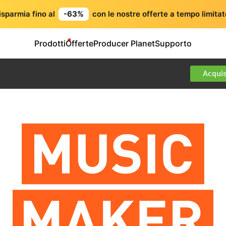
isparmia fino al
-63%
con le nostre offerte a tempo limitat
Prodotti
Offerte
Producer Planet
Supporto
Acquis