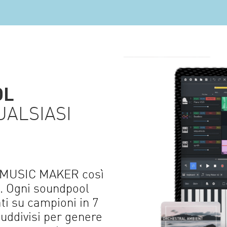
OL
UALSIASI
e MUSIC MAKER così
e. Ogni soundpool
ti su campioni in 7
 suddivisi per genere