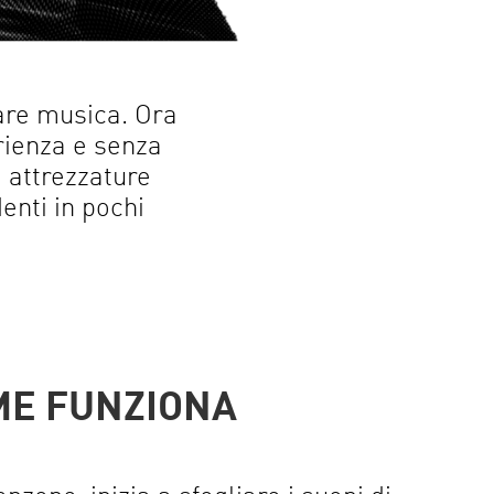
re musica. Ora
rienza e senza
 attrezzature
denti in pochi
ME FUNZIONA