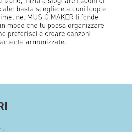
nzone, inizia a sfogliare i suoni di
cale: basta scegliere alcuni loop e
a timeline. MUSIC MAKER li fonde
in modo che tu possa organizzare
me preferisci e creare canzoni
tamente armonizzate.
RI