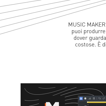
MUSIC MAKER o
puoi produrre
dover guarda
costose. È di