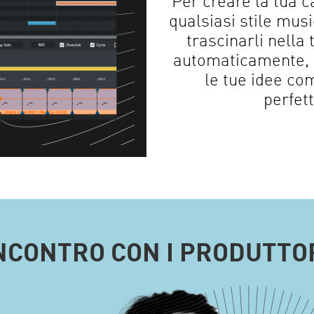
Per creare la tua ca
qualsiasi stile musi
trascinarli nell
automaticamente, 
le tue idee co
perfet
NCONTRO CON I PRODUTTO