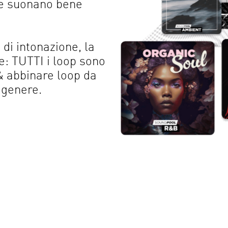
che suonano bene
di intonazione, la
he: TUTTI i loop sono
& abbinare loop da
 genere.