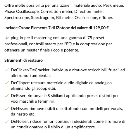
Offre molte possibilità per analizzare il materiale audio: Peak meter,
Phase Oscilloscope, Correlation meter, Direction meter,
Spectroscope, Spectrogram, Bit meter, Oscilloscope, e Tuner.
Include Ozone Elements 7 di iZotope del valore di 129,00 €
Un plug-in per il mastering con una gamma di 75 preset
professionali, controlli macro per l'EQ e la compressione per
ottenere un master finale ricco e potente.
Strumenti di restauro
DeClicker/DeCrackler: individua e rimuove scricchiolii, fruscii ed
altri rumori ambientali.
DeClipper: restaura materiale audio digitale ed analogico
eliminando gli scoppiettii.
DeEsser: rimuove le S sibilanti applicando preset distinti per
voci maschili e femminili.
DeHisser: rimuove i sibili di sottofondo con modelli per vocals,
da nastro etc.
DeNoiser: riduce rumori continui indesiderati come il rumore di
un condizionatore o il sibilo di un amplificatore.