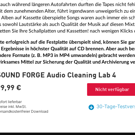
 auch während längeren Autofahrten durften die Tapes nicht feh
it dem zunehmenden Alter, führt irgendwann unweigerlich zu ei
Alben auf Kassette überspielte Songs waren auch immer ein sc
s sowohl Lautstärke als auch Qualität der Musik auf diesen Mix
tten Sie Ihre Schallplatten und Kassetten! nach wenigen Klicks 
erfolgreich auf die Festplatte überspielt sind, können Sie ga
 Ergebnisse in höchster Qualität auf CD brennen. Aber auch be
andere Formate (z. B. MP3 in MP4 umwandeln) gebracht werden.
irksames Mittel zur Sicherung der Qualität und Archivierung ve
SOUND FORGE Audio Cleaning Lab 4
9,
99
€
Nicht verfügbar
fort lieferbar
30-Tage-Testver
eise inkl. MwSt.
ersandkostenfreier Download