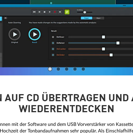
 AUF CD ÜBERTRAGEN UND 
WIEDERENTDECKEN
nnen mit der Software und dem USB Vorverstärker von Kassett
 Hochzeit der Tonbandaufnahmen sehr populär. Als Einschlafhil