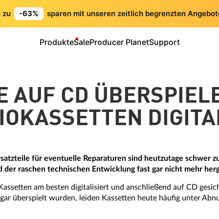
s zu
-63%
sparen mit unseren zeitlich begrenzten Angebot
Produkte
Sale
Producer Planet
Support
 AUF CD ÜBERSPIEL
IOKASSETTEN DIGITA
satzteile für eventuelle Reparaturen sind heutzutage schwer zu
 der raschen technischen Entwicklung fast gar nicht mehr herg
Kassetten am besten digitalisiert und anschließend auf CD gesi
ogar überspielt wurden, leiden Kassetten heute häufig unter Ab