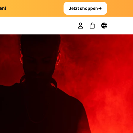
en!
Jetzt shoppen
→