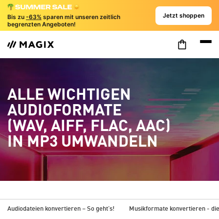
Jetzt shoppen
Bis zu
-63%
sparen mit unseren zeitlich
begrenzten Angeboten!
ALLE WICHTIGEN
AUDIOFORMATE
(WAV, AIFF, FLAC, AAC)
IN MP3 UMWANDELN
Audiodateien konvertieren – So geht’s!
Musikformate konvertieren - di