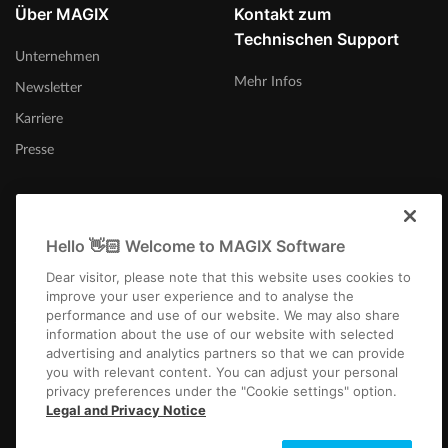
Über MAGIX
Kontakt zum
Technischen Support
Unternehmen
Mehr Infos
Newsletter
Karriere
Presse
Hello 👋🏻 Welcome to MAGIX Software
Österreich
Dear visitor, please note that this website uses cookies to
improve your user experience and to analyse the
performance and use of our website. We may also share
information about the use of our website with selected
advertising and analytics partners so that we can provide
you with relevant content. You can adjust your personal
privacy preferences under the "Cookie settings" option.
Impressum
AGB
Gewinnspiel AGB
Datenschutz
Cookie-Einstellungen
Legal and Privacy Notice
EULA
Zahlung / Versand
Widerruf