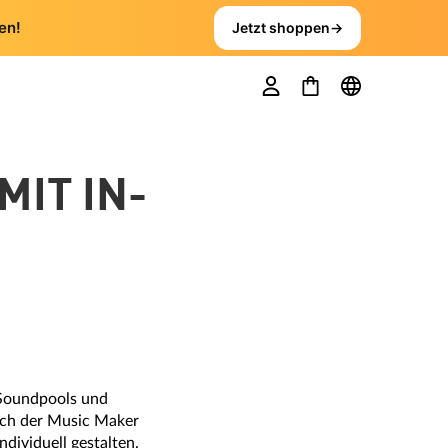
en!
Jetzt shoppen
→
MIT IN-
 Soundpools und
ich der Music Maker
dividuell gestalten.