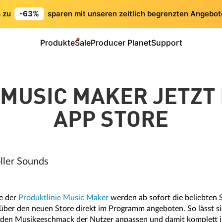
s zu
-63%
sparen mit unseren zeitlich begrenzten Angebot
Produkte
Sale
Producer Planet
Support
MUSIC MAKER JETZT 
APP STORE
ller Sounds
e der
Produktlinie Music Maker
werden ab sofort die beliebten
über den neuen Store direkt im Programm angeboten. So lässt s
 den Musikgeschmack der Nutzer anpassen und damit komplett in