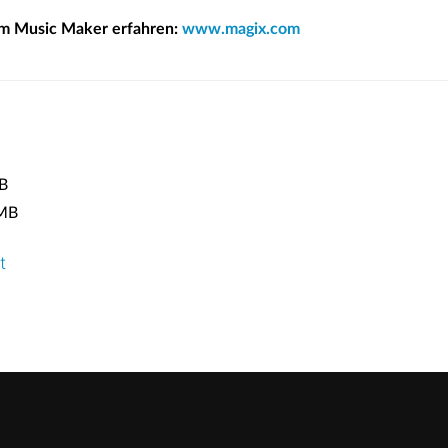
im Music Maker erfahren:
www.magix.com
B
MB
t