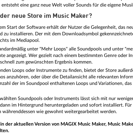
 entsteht eine ganz neue Welt voller Sounds für die eigene Mus
 der neue Store im Music Maker?
em Start der Software erhält der Nutzer die Gelegenheit, das n
d zu installieren. Der mit dem Downloadsymbol gekennzeichnete
echts im Mediapool.
andardmäßig unter "Mehr Loops" alle Soundpools und unter "meh
ente angezeigt. Wer gezielt nach einem bestimmten Genre oder I
e schnell zum gewünschten Ergebnis kommen.
nden Loops oder Instrumente zu finden, bietet der Store außerd
s anzuhören, oder über die Detailansicht alle relevanten Inform
nzahl der im Soundpool enthaltenen Loops und Variationen, da
w.
wählten Soundpools oder Instruments lässt sich mit nur wenigen
dann im Hintergrund heruntergeladen und sofort installiert. Für
n währenddessen wie gewohnt weitergearbeitet werden.
e in der aktuellen Version von MAGIX Music Maker, Music Make
ten.