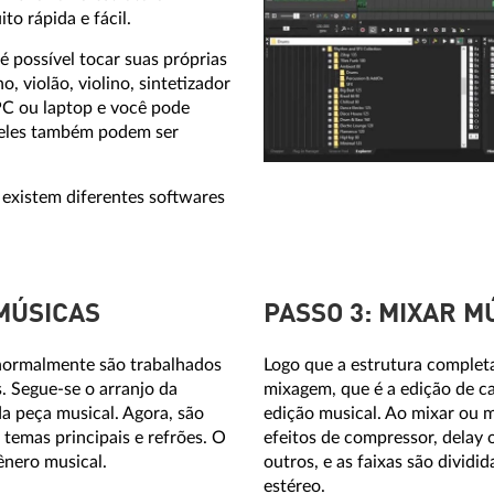
o rápida e fácil.
 possível tocar suas próprias
, violão, violino, sintetizador
PC ou laptop e você pode
E eles também podem ser
 existem diferentes softwares
 MÚSICAS
PASSO 3: MIXAR M
normalmente são trabalhados
Logo que a estrutura complet
s. Segue-se o arranjo da
mixagem, que é a edição de ca
a peça musical. Agora, são
edição musical. Ao mixar ou m
temas principais e refrões. O
efeitos de compressor, delay 
ênero musical.
outros, e as faixas são divid
estéreo.