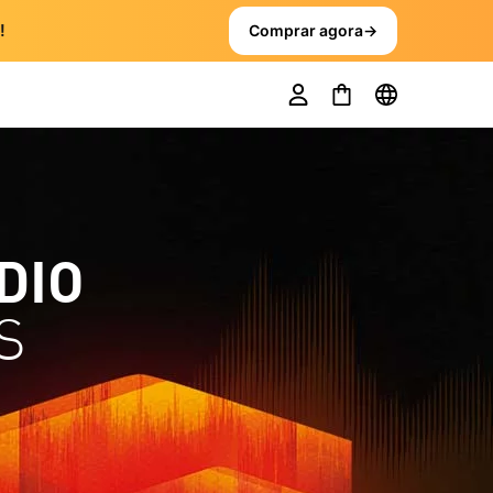
!
Comprar agora
→
DIO
S