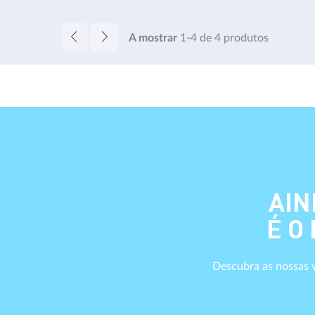
A mostrar
1-4
de
4
produtos
AIN
É O
Descubra as nossas v