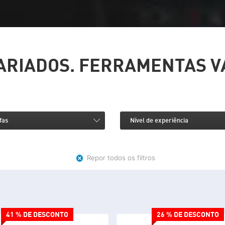
VARIADOS. FERRAMENTAS V
fas
Nível de experiência
Repor todos os filtros
41 % DE DESCONTO
26 % DE DESCONTO