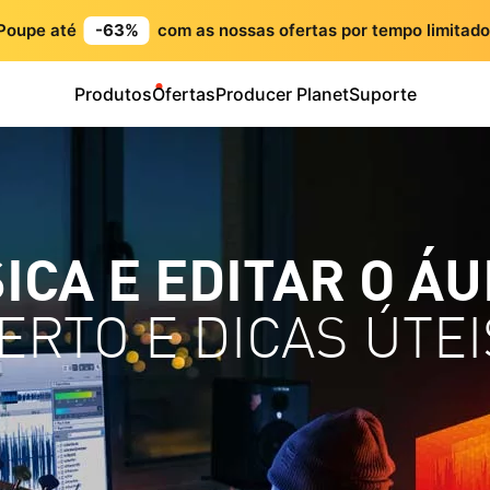
Poupe até
-63%
com as nossas ofertas por tempo limitado
Produtos
Ofertas
Producer Planet
Suporte
CA E EDITAR O ÁU
RTO E DICAS ÚTEI