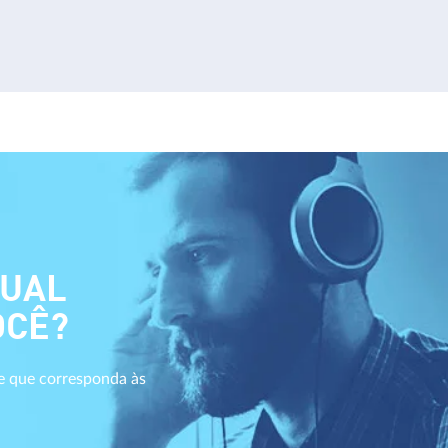
QUAL
OCÊ?
 e que corresponda às