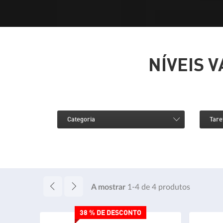
NÍVEIS 
Categoria
Tare
A mostrar
1-4
de
4
produtos
38 % DE DESCONTO