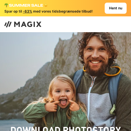
Hent nu
Spar op til
-63%
med vores tidsbegrænsede tilbud!