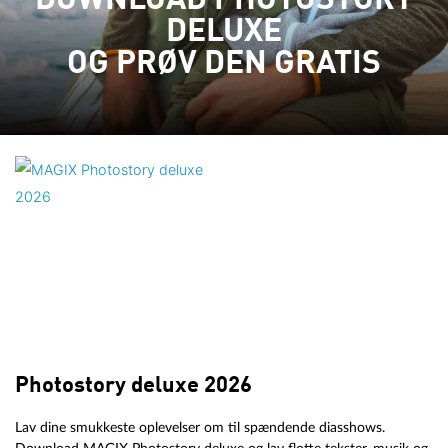
DOWNLOAD PHOTOSTORY
DELUXE
OG PRØV DEN GRATIS
Photostory deluxe 2026
Lav dine smukkeste oplevelser om til spændende diasshows.