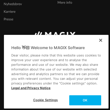
Mere info
Nyhedsbrev
Karriere
Presse
International
Hello 👋🏻 Welcome to MAGIX Software
Dear visitor, please note that this website uses cookies to
improve your user experience and to analyse the
performance and use of our website. We may also share
information about the use of our website with selected
advertising and analytics partners so that we can provide
you with relevant content. You can adjust your personal
Kolofon
Generelle forretningsbetingelser
Konkurrencevilkår
Privacy
privacy preferences under the "Cookie settings" option.
Cookie settings
Slutbrugerlicens (EULA)
Betaling / forsendelse
Legal and Privacy Notice
Annuller kontrakt
Copyright © 2003-2026 MAGIX. The mentioned product names may be
Cookie Settings
OK
registered trademarks of their respective owners.