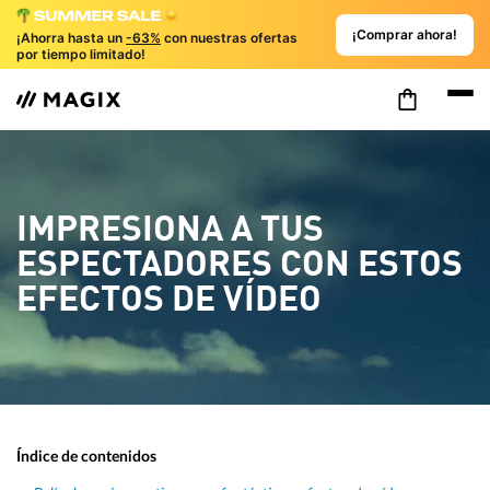
¡Comprar ahora!
¡Ahorra hasta un
-63%
con nuestras ofertas
por tiempo limitado!
IMPRESIONA A TUS
ESPECTADORES CON ESTOS
EFECTOS DE VÍDEO
Índice de contenidos