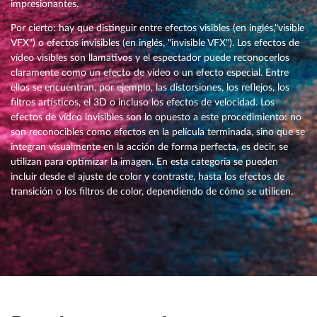
impresionantes.
Por cierto: hay que distinguir entre efectos visibles (en inglés,"visible
VFX") o efectos invisibles (en inglés, "invisible VFX"). Los efectos de
vídeo visibles son llamativos y el espectador puede reconocerlos
claramente como un efecto de vídeo o un efecto especial. Entre
ellos se encuentran, por ejemplo, las distorsiones, los reflejos, los
filtros artísticos, el 3D o incluso los efectos de velocidad. Los
efectos de vídeo invisibles son lo opuesto a este procedimiento: no
son reconocibles como efectos en la película terminada, sino que se
integran visualmente en la acción de forma perfecta, es decir, se
utilizan para optimizar la imagen. En esta categoría se pueden
incluir desde el ajuste de color y contraste, hasta los efectos de
transición o los filtros de color, dependiendo de cómo se utilicen.