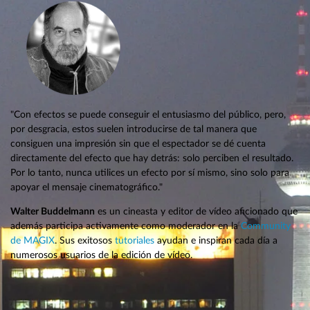
"Con efectos se puede conseguir el entusiasmo del público, pero,
por desgracia, estos suelen introducirse de tal manera que
consiguen una impresión sin que el espectador se dé cuenta
directamente del efecto que hay detrás: solo perciben el resultado.
Por lo tanto, nunca utilices un efecto por sí mismo, sino solo para
apoyar el mensaje cinematográfico."
Walter Buddelmann
es un cineasta y editor de vídeo aficionado que
además participa activamente como moderador en la
Community
de MAGIX
. Sus exitosos
tutoriales
ayudan e inspiran cada día a
numerosos usuarios de la edición de vídeo.