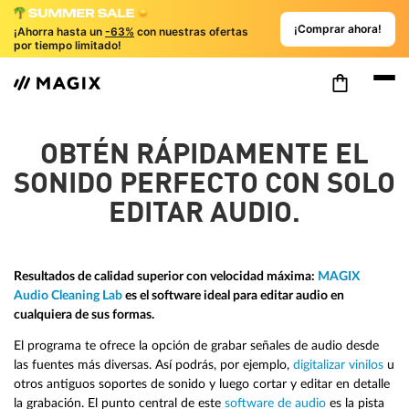
¡Comprar ahora!
¡Ahorra hasta un
-63%
con nuestras ofertas
por tiempo limitado!
OBTÉN RÁPIDAMENTE EL
SONIDO PERFECTO CON SOLO
EDITAR AUDIO.
Resultados de calidad superior con velocidad máxima:
MAGIX
Audio Cleaning Lab
es el software ideal para editar audio en
cualquiera de sus formas.
El programa te ofrece la opción de grabar señales de audio desde
las fuentes más diversas. Así podrás, por ejemplo,
digitalizar vinilos
u
otros antiguos soportes de sonido y luego cortar y editar en detalle
la grabación. El punto central de este
software de audio
es la pista