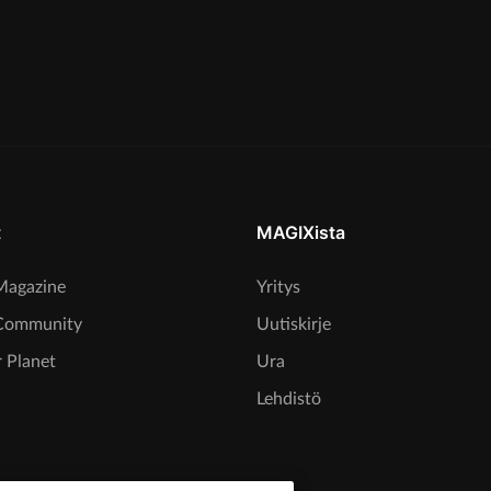
t
MAGIXista
agazine
Yritys
Community
Uutiskirje
 Planet
Ura
Lehdistö