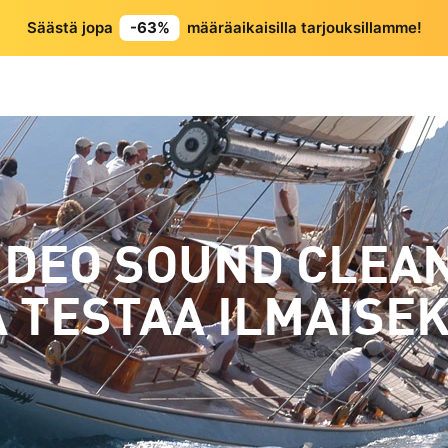
Säästä jopa
-63%
määräaikaisilla tarjouksillamme!
IDEO SOUND CLEA
A TESTAA ILMAISEK