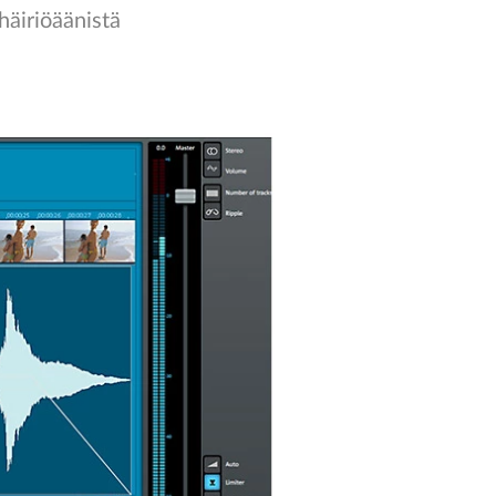
 häiriöäänistä