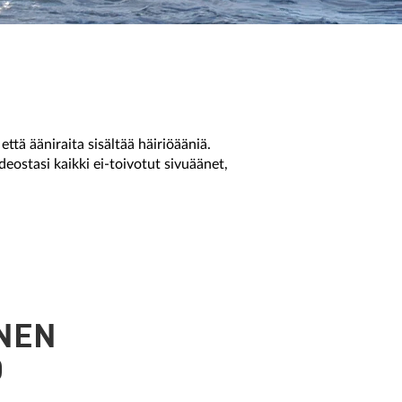
ttä ääniraita sisältää häiriöääniä.
ostasi kaikki ei-toivotut sivuäänet,
INEN
Ö