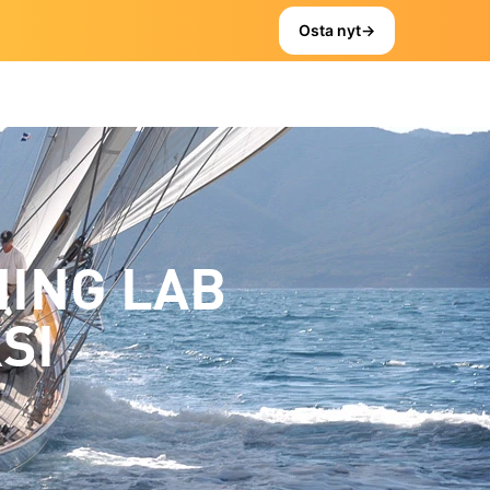
Osta nyt
→
NING LAB
SI