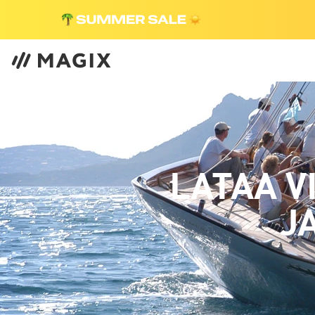
LATAA V
J