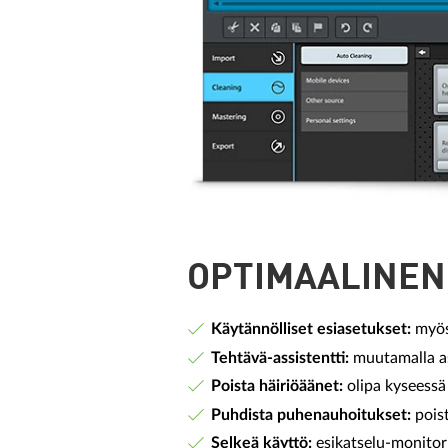
OPTIMAALINEN
Käytännölliset esiasetukset:
myös 
Tehtävä-assistentti:
muutamalla as
Poista häiriöäänet:
olipa kyseessä 
Puhdista puhenauhoitukset:
poist
Selkeä käyttö:
esikatselu-monitori