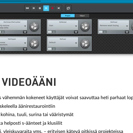
 VIDEOÄÄNI
vähemmän kokeneet käyttäjät voivat saavuttaa heti parhaat lo
keleella äänirestaurointiin
kohina, tuuli, surina tai vääristymät
a helposti s-äänteet ja klusiilit
, yleiskuvaraita yms. – erityisen kätevä pitkissä projekteissa