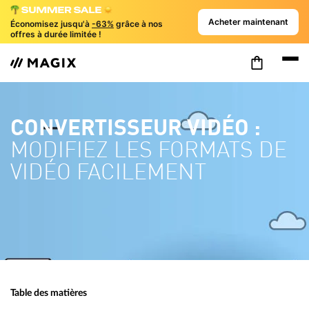
Acheter maintenant
Économisez jusqu'à
-63%
grâce à nos
offres à durée limitée !
CONVERTISSEUR VIDÉO :
MODIFIEZ LES FORMATS DE
VIDÉO FACILEMENT
Table des matières