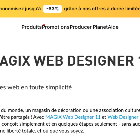
conomisez jusqu'à
-63%
grâce à nos offres à durée limitée
Produits
Promotions
Producer Planet
Aide
AGIX WEB DESIGNER 
es web en toute simplicité
du monde, un magasin de décoration ou une association culturelle
'être partagés ! Avec
MAGIX Web Designer 11
et
Web Designer
se conçoit simplement et en quelques étapes seulement - sans a
e liberté totale, et où que vous soyez.