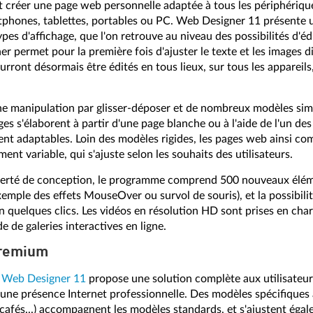
nt créer une page web personnelle adaptée à tous les périphériqu
tphones, tablettes, portables ou PC. Web Designer 11 présente un
ypes d'affichage, que l'on retrouve au niveau des possibilités d'éd
r permet pour la première fois d'ajuster le texte et les images 
ourront désormais être édités en tous lieux, sur tous les appareil
une manipulation par glisser-déposer et de nombreux modèles simp
ges s'élaborent à partir d'une page blanche ou à l'aide de l'un de
nt adaptables. Loin des modèles rigides, les pages web ainsi c
iment variable, qui s'ajuste selon les souhaits des utilisateurs.
iberté de conception, le programme comprend 500 nouveaux élém
emple des effets MouseOver ou survol de souris), et la possibilit
quelques clics. Les vidéos en résolution HD sont prises en charg
de de galeries interactives en ligne.
Premium
 Web Designer 11
propose une solution complète aux utilisateur
une présence Internet professionnelle. Des modèles spécifiques 
, cafés...) accompagnent les modèles standards, et s'ajustent éga