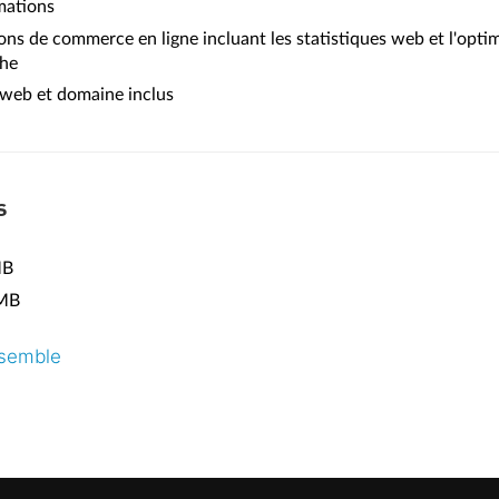
mations
s de commerce en ligne incluant les statistiques web et l'opti
che
web et domaine inclus
s
MB
MB
nsemble